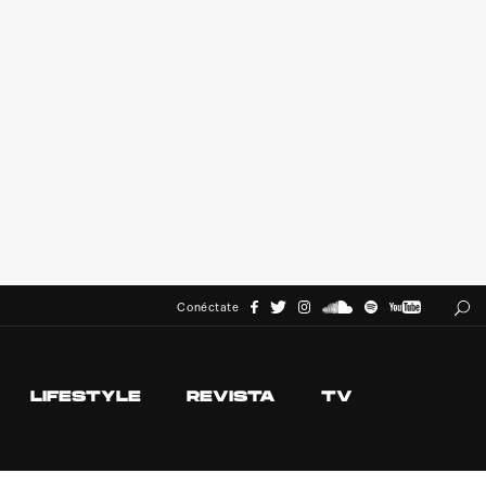
Conéctate
LIFESTYLE
REVISTA
TV