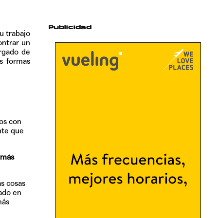
Publicidad
u trabajo
ontrar un
argado de
as formas
os con
nte que
 más
as cosas
cado en
más