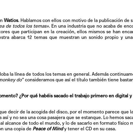
an
Watios
. Hablamos con ellos con motivo de la publicación de s
nea de todos los temas»
. En una industria que no acaba de enc
tores que participan en la creación, ellos mismos se han enc
muestra abarca 12 temas que muestran un sonido propio y un
loba la línea de todos los temas en general. Además continuam
monkey do’
‘ consideramos que así el título también tiene basta
omento? ¿Por qué habéis sacado el trabajo primero en digital y
e decir de la acogida del disco, por el momento parece que l
a así y no sea una cosa pasajera que se estanque. Lo hemos sa
al alcance de todo el mundo, y lo de sacarlo en formato físico 
con una copia de
Peace of Mind
y tener el CD en su casa.