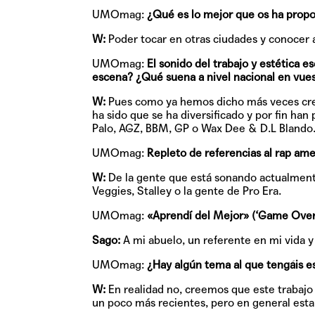
UMOmag:
¿Qué es lo mejor que os ha prop
W:
Poder tocar en otras ciudades y conocer 
UMOmag:
El sonido del trabajo y estética e
escena? ¿Qué suena a nivel nacional en vue
W:
Pues como ya hemos dicho más veces cree
ha sido que se ha diversificado y por fin ha
Palo, AGZ, BBM, GP o Wax Dee & D.L Blando
UMOmag:
Repleto de referencias al rap ame
W:
De la gente que está sonando actualmen
Veggies, Stalley o la gente de Pro Era.
UMOmag:
«Aprendí del Mejor» (‘Game Over’)
Sago:
A mi abuelo, un referente en mi vida 
UMOmag:
¿Hay algún tema al que tengáis es
W:
En realidad no, creemos que este trabaj
un poco más recientes, pero en general esta