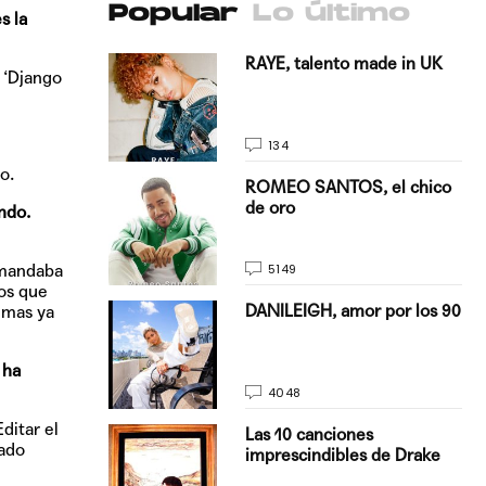
Popular
Lo último
s la
antado a su
RAYE, talento made in UK
 ‘Django
134
o.
E, pisando
ROMEO SANTOS, el chico
de oro
ndo.
5149
 mandaba
os que
on Justin
DANILEIGH, amor por los 90
emas ya
La…
 ha
4048
ditar el
turo del
Las 10 canciones
tado
imprescindibles de Drake