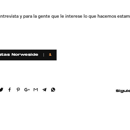
trevista y para la gente que le interese lo que hacemos esta
Hablamos 
sobre 'Bucle
stas Norweside
1
Sigui