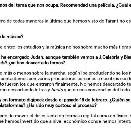
onos del tema que nos ocupa. Recomendad una película. ¿Cuál e
TAINY, adel
tiempo
o de todas maneras la última que hemos visto de Tarantino es
 la música?
que entre los estudios y la música no nos sobra mucho más tiemp
NICKI NICOL
fuerte
e ha encargado Judah, aunque también vemos a J.Calabria y Bla
ats
? ¿se han descartado temas?
ue más o menos sobre la marcha, según iba produciendo se los
 contactamos con varios productores cercanos a nosotros con l
Hablamos c
do
fueron los que entraron finalmente. No hemos descartado t
Quiles de '
eron descartando letras y
beats
que no nos convencían del todo.
 y en formato digipack desde el pasado 16 de febrero. ¿Quién se
 plataformas? ¿Ha sido muy costoso el proceso?
 de mover el disco tanto en formato digital como en físico. E
GRIFF, el fu
Pop
que hemos invertido que a nivel económico donde hemos inten