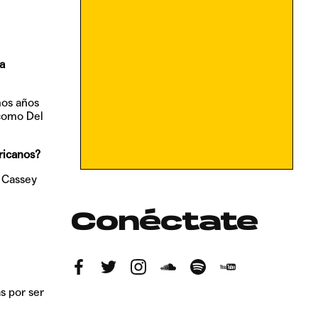
a
mos años
 como Del
ricanos?
 Cassey
Conéctate
s por ser