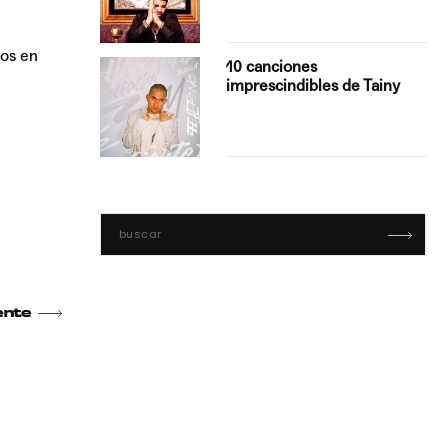
mos en
con Boza
10 canciones
', el…
imprescindibles de Tainy
ente