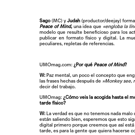
Sago
(MC) y
Judah
(productor/deejay) form
Peace of Mind
,
una idea que
«engloba la lí
modelo que resulte beneficioso para los ac
publicar en formato físico y digital. La 
peculiares, repletas de referencias.
UMOmag.com:
¿Por qué
Peace of Mind
?
W:
Paz mental, un poco el concepto que eng
las frases hechas después de
»Monkey see, 
decir del trabajo.
UMOmag:
¿Cómo veis la acogida hasta el m
tarde físico?
W:
La verdad es que no tenemos nada malo qu
están saliendo bien, esperemos que esto sig
digital primero porque creemos que así está 
tarde, es para la gente que quiera hacerse 