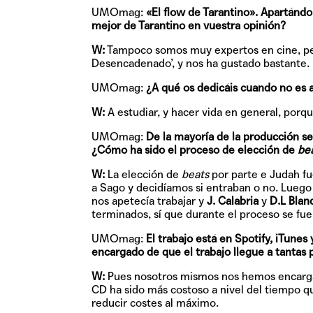
UMOmag:
«El flow de Tarantino». Apartánd
mejor de Tarantino en vuestra opinión?
W:
Tampoco somos muy expertos en cine, per
Desencadenado’, y nos ha gustado bastante.
UMOmag:
¿A qué os dedicáis cuando no es a
W:
A estudiar, y hacer vida en general, por
UMOmag:
De la mayoría de la producción s
¿Cómo ha sido el proceso de elección de
be
W:
La elección de
beats
por parte e Judah f
a Sago y decidíamos si entraban o no. Luego
nos apetecía trabajar y
J. Calabria
y
D.L Blan
terminados, sí que durante el proceso se fu
UMOmag:
El trabajo está en Spotify, iTunes
encargado de que el trabajo llegue a tantas
W:
Pues nosotros mismos nos hemos encargado
CD ha sido más costoso a nivel del tiempo 
reducir costes al máximo.