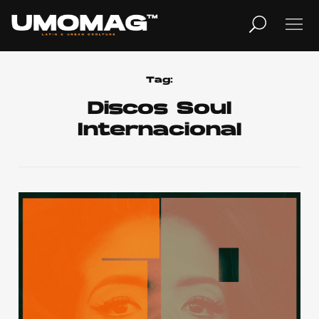
MUSICA
LIFESTYLE
Tag:
Discos Soul
Internacional
REVISTA
TV
Home
Cover Story