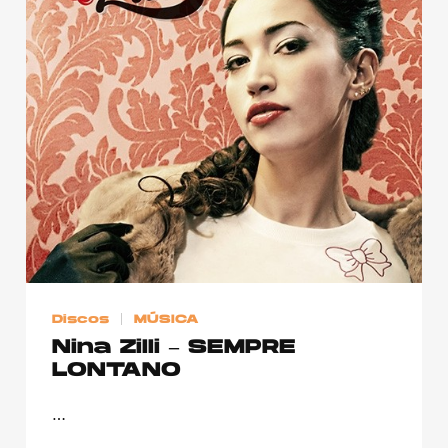
Discos
MÚSICA
Nina Zilli – SEMPRE
LONTANO
…