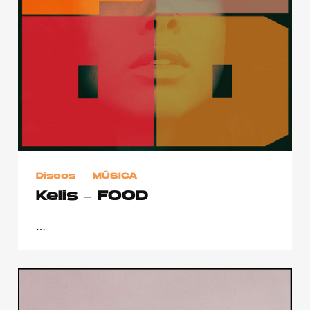
Publicidad
Contacto
Aviso Legal
© 2015-2022 UMOMAG. PROPIEDAD DE UMO agency. TODOS LOS
DERECHOS RESERVADOS.
Discos
MÚSICA
Kelis – FOOD
…