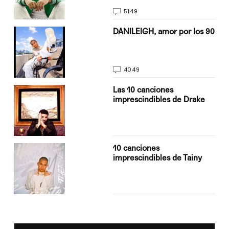
5149
n
DANILEIGH, amor por los 90
4049
Las 10 canciones
imprescindibles de Drake
10 canciones
imprescindibles de Tainy