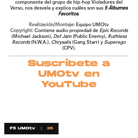
componente del grupo de hip-hop Violadores del
Verso, nos desvela y explica cuáles son sus
5 Álbumes
Favoritos
.
Realización/Montaje:
Equipo UMOtv
Copyright:
Contiene audio propiedad de
Epic Records
(Michael Jackson),
Def Jam
(Public Enemy),
Ruthless
Records
(N.W.A.),
Chrysalis
(Gang Starr) y
Superego
(CPV).
Suscríbete a
UMOtv en
YouTube
F5 UMOtv
36