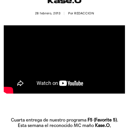
Kase.O
Publicidad
28 febrero, 2013
Por
REDACCION
Contacto
Aviso Legal
© 2015-2022 UMOMAG. PROPIEDAD DE UMO agency. TODOS LOS
DERECHOS RESERVADOS.
Cuarta entrega de nuestro programa
F5 (Favorite 5)
.
Esta semana el reconocido MC maño
Kase.O
,