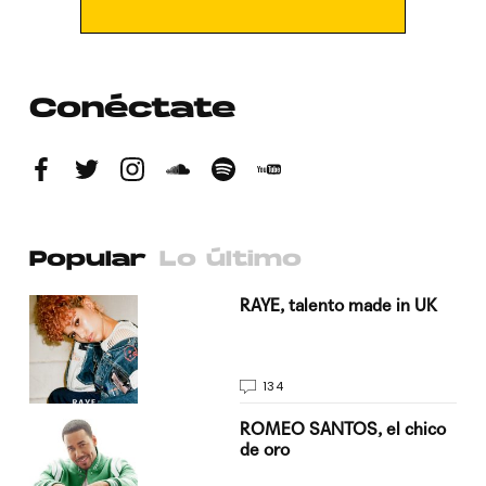
Conéctate
Popular
Lo último
a su
RAYE, talento made in UK
134
do
ROMEO SANTOS, el chico
de oro