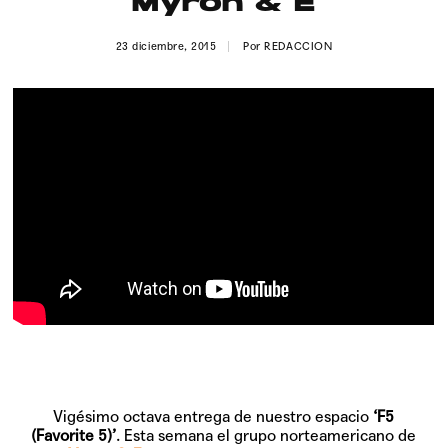
Myron & E
Publicidad
23 diciembre, 2015
Por
REDACCION
Contacto
Aviso Legal
© 2015-2022 UMOMAG. PROPIEDAD DE UMO agency. TODOS LOS
DERECHOS RESERVADOS.
Vigésimo octava entrega de nuestro espacio
‘F5
(Favorite 5)’
. Esta semana el grupo norteamericano de