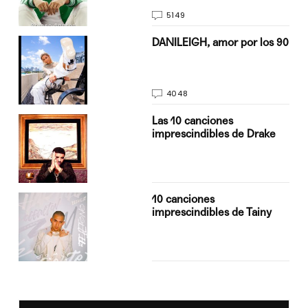
5149
n
DANILEIGH, amor por los 90
4048
Las 10 canciones
imprescindibles de Drake
10 canciones
imprescindibles de Tainy