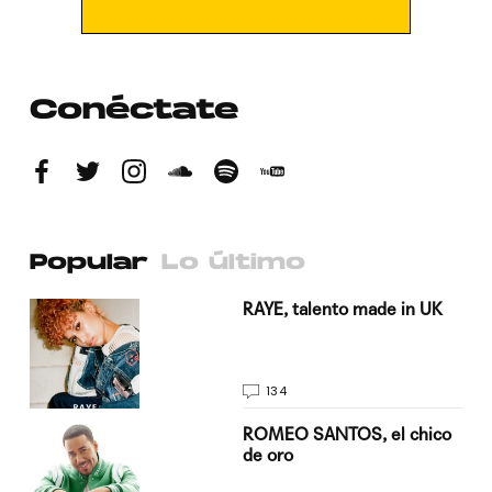
Conéctate
Popular
Lo último
a su
RAYE, talento made in UK
134
do
ROMEO SANTOS, el chico
de oro