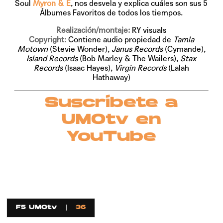
Soul
Myron & E
, nos desvela y explica cuáles son sus 5
Álbumes Favoritos de todos los tiempos.
Realización/montaje:
RY visuals
Copyright:
Contiene audio propiedad de
Tamla
Motown
(Stevie Wonder),
Janus Records
(Cymande),
Island Records
(Bob Marley & The Wailers),
Stax
Records
(Isaac Hayes),
Virgin Records
(Lalah
Hathaway)
Suscríbete a
UMOtv en
YouTube
F5 UMOtv
36