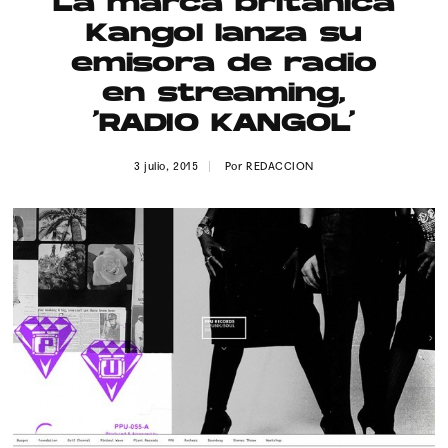
La marca británica
Publicidad
Kangol lanza su
Contacto
emisora de radio
en streaming,
Aviso Legal
‘RADIO KANGOL’
© 2015-2022 UMOMAG. PROPIEDAD DE UMO agency. TODOS LOS
3 julio, 2015
Por
REDACCION
DERECHOS RESERVADOS.