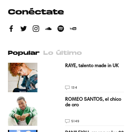
Conéctate
Popular
Lo último
a su
RAYE, talento made in UK
134
do
ROMEO SANTOS, el chico
de oro
5149
n