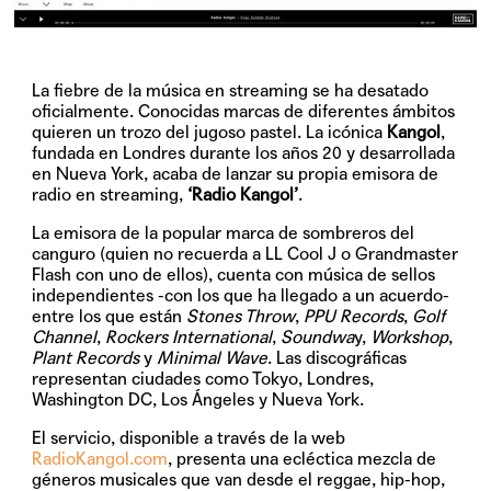
La fiebre de la música en streaming se ha desatado
oficialmente. Conocidas marcas de diferentes ámbitos
quieren un trozo del jugoso pastel. La icónica
Kangol
,
fundada en Londres durante los años 20 y desarrollada
en Nueva York, acaba de lanzar su propia emisora de
radio en streaming,
‘Radio Kangol’
.
La emisora de la popular marca de sombreros del
canguro (quien no recuerda a LL Cool J o Grandmaster
Flash con uno de ellos), cuenta con música de sellos
independientes -con los que ha llegado a un acuerdo-
entre los que están
Stones Throw
,
PPU Records
,
Golf
Channel
,
Rockers International
,
Soundwa
y,
Workshop
,
Plant Records
y
Minimal Wave
. Las discográficas
representan ciudades como Tokyo, Londres,
Washington DC, Los Ángeles y Nueva York.
El servicio, disponible a través de la web
RadioKangol.com
, presenta una ecléctica mezcla de
géneros musicales que van desde el reggae, hip-hop,