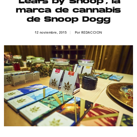
‘Leafs by Snoop’, la
Publicidad
marca de cannabis
Contacto
de Snoop Dogg
Aviso Legal
12 noviembre, 2015
Por
REDACCION
© 2015-2022 UMOMAG. PROPIEDAD DE UMO agency. TODOS LOS
DERECHOS RESERVADOS.