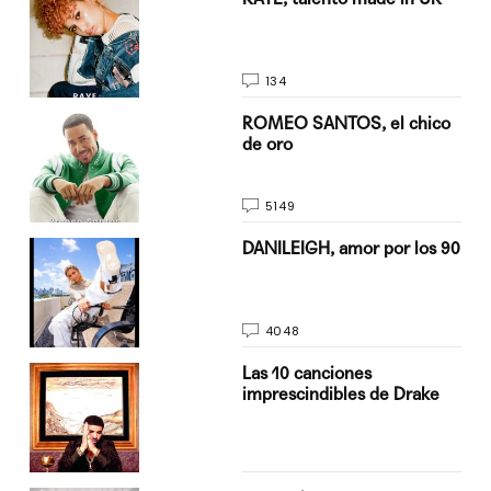
134
do
ROMEO SANTOS, el chico
de oro
5149
n
DANILEIGH, amor por los 90
4048
Las 10 canciones
imprescindibles de Drake