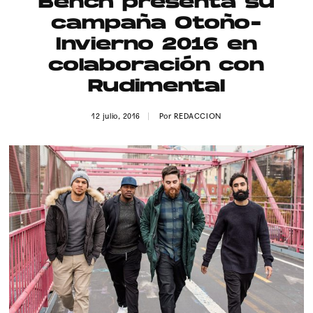
Bench presenta su
Publicidad
campaña Otoño-
Contacto
Invierno 2016 en
colaboración con
Aviso Legal
Rudimental
© 2015-2022 UMOMAG. PROPIEDAD DE UMO agency. TODOS LOS
12 julio, 2016
Por
REDACCION
DERECHOS RESERVADOS.