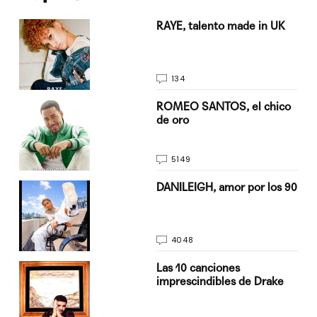
a su
RAYE, talento made in UK
134
do
ROMEO SANTOS, el chico
de oro
5149
n
DANILEIGH, amor por los 90
4048
Las 10 canciones
imprescindibles de Drake