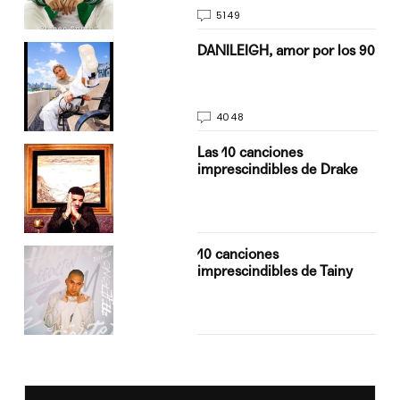
5149
n
DANILEIGH, amor por los 90
4048
Las 10 canciones
imprescindibles de Drake
10 canciones
imprescindibles de Tainy