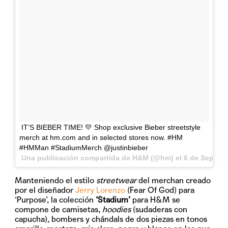
IT’S BIEBER TIME! 💛 Shop exclusive Bieber streetstyle
merch at hm.com and in selected stores now. #HM
#HMMan #StadiumMerch @justinbieber
Una publicación compartida de H&M (@hm) el
6 de Sep de 
Manteniendo el estilo
streetwear
del merchan creado
por el diseñador
Jerry Lorenzo
(Fear Of God) para
‘Purpose’, la colección
‘Stadium’
para H&M se
compone de camisetas,
hoodies
(sudaderas con
capucha), bombers y chándals de dos piezas en tonos