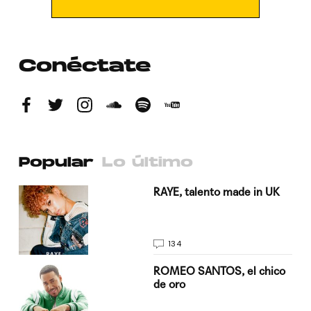
Conéctate
Popular
Lo último
a su
RAYE, talento made in UK
134
do
ROMEO SANTOS, el chico
de oro