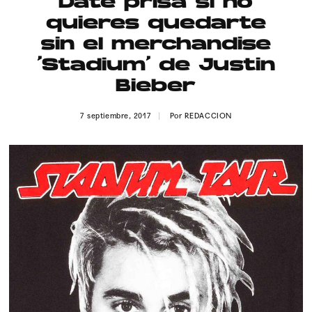
Date prisa si no
Publicidad
quieres quedarte
Contacto
sin el merchandise
‘Stadium’ de Justin
Aviso Legal
Bieber
© 2015-2022 UMOMAG. PROPIEDAD DE UMO agency. TODOS LOS
7 septiembre, 2017
Por
REDACCION
DERECHOS RESERVADOS.