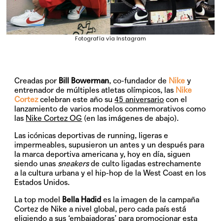
Fotografía vía Instagram
Creadas por
Bill Bowerman
, co-fundador de
Nike
y
entrenador de múltiples atletas olímpicos, las
Nike
Cortez
celebran este año su
45 aniversario
con el
lanzamiento de varios modelos conmemorativos como
las
Nike Cortez OG
(en las imágenes de abajo).
Las icónicas deportivas de running, ligeras e
impermeables, supusieron un antes y un después para
la marca deportiva americana y, hoy en día, siguen
siendo unas
sneakers
de culto ligadas estrechamente
a la cultura urbana y el hip-hop de la West Coast en los
Estados Unidos.
La top model
Bella Hadid
es la imagen de la campaña
Cortez de Nike a nivel global, pero cada país está
eligiendo a sus ‘embajadoras’ para promocionar esta