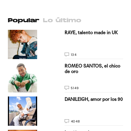
Popular
Lo último
a su
RAYE, talento made in UK
134
do
ROMEO SANTOS, el chico
de oro
5149
n
DANILEIGH, amor por los 90
4048