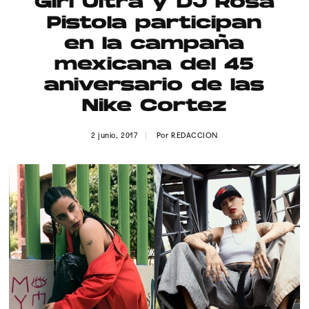
Girl Ultra y DJ Rosa
Publicidad
Pistola participan
Contacto
en la campaña
mexicana del 45
Aviso Legal
aniversario de las
Nike Cortez
© 2015-2022 UMOMAG. PROPIEDAD DE UMO agency. TODOS LOS
DERECHOS RESERVADOS.
2 junio, 2017
Por
REDACCION