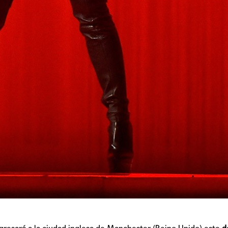
TAINY, adel
tiempo
NICKI NICOL
fuerte
Hablamos c
Quiles de '