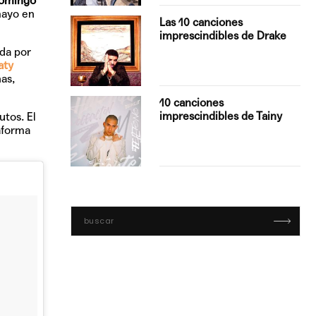
omingo
mayo en
turo del
Las 10 canciones
imprescindibles de Drake
ada por
aty
as,
con Boza
10 canciones
', el…
imprescindibles de Tainy
utos. El
aforma