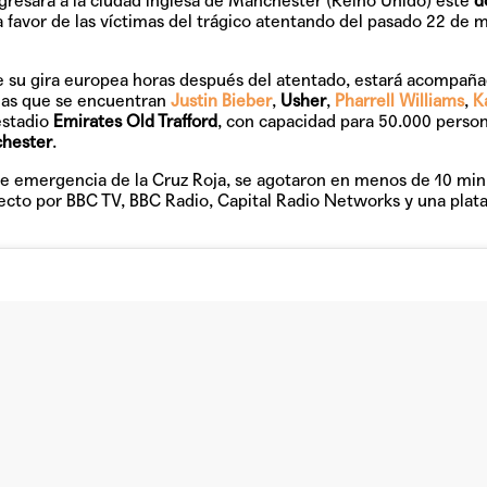
resará a la ciudad inglesa de Manchester (Reino Unido) este
d
a favor de las víctimas del trágico atentando del pasado 22 de 
GRIFF, el fu
Pop
de su gira europea horas después del atentado, estará acompañ
 las que se encuentran
Justin Bieber
,
Usher
,
Pharrell Williams
,
K
estadio
Emirates Old Trafford
, con capacidad para 50.000 person
hester
.
Hablamos 
sobre 'Bucle
 de emergencia de la Cruz Roja, se agotaron en menos de 10 min
recto por BBC TV, BBC Radio, Capital Radio Networks y una plat