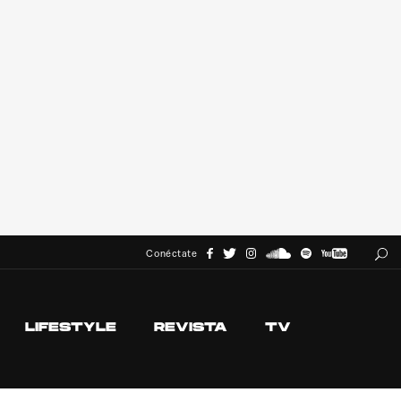
Conéctate
LIFESTYLE
REVISTA
TV