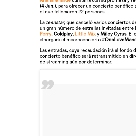
Ariana Grande
cumplirá con su promesa y reg
(4 Jun.)
, para ofrecer un concierto benéfico 
el que fallecieron 22 personas.
La
teenstar
, que canceló varios conciertos 
un gran número de estrellas invitadas entre
Perry
,
Coldplay
,
Little Mix
y
Miley Cyrus
. El 
albergará el macroconcierto
#OneLoveManc
Las entradas, cuya recaudación irá al fondo
concierto benéfico será retransmitido en di
de streaming aún por determinar.