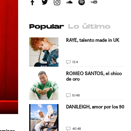
Popular
Lo último
antado a su
RAYE, talento made in UK
134
E, pisando
ROMEO SANTOS, el chico
de oro
5149
on Justin
DANILEIGH, amor por los 90
La…
4048