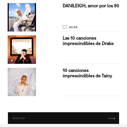
n
DANILEIGH, amor por los 90
4049
Las 10 canciones
imprescindibles de Drake
10 canciones
imprescindibles de Tainy