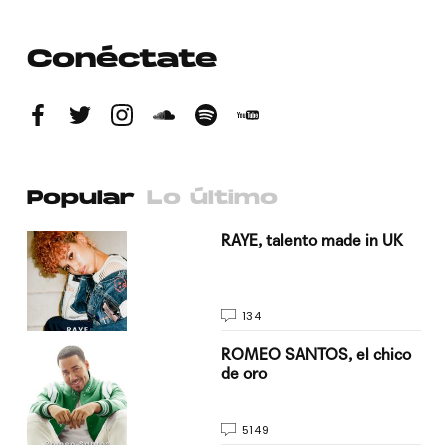
Conéctate
Popular
Lo último
a su
RAYE, talento made in UK
134
do
ROMEO SANTOS, el chico
de oro
5149