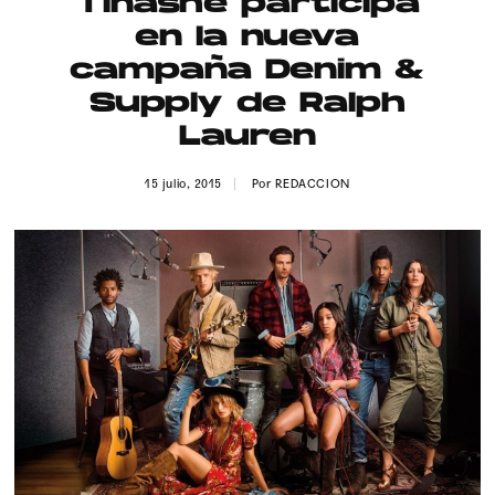
Tinashe participa
Publicidad
en la nueva
Contacto
campaña Denim &
Supply de Ralph
Aviso Legal
Lauren
© 2015-2022 UMOMAG. PROPIEDAD DE UMO agency. TODOS LOS
15 julio, 2015
Por
REDACCION
DERECHOS RESERVADOS.