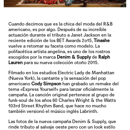
Cuando decimos que es la chica del moda del R&B
americano, es por algo. Después de su increíble
actuación durante el tributo a Janet Jackson en la
reciente edición de los BET Awards 2o15,
Tinashe
vuelve a retomar su faceta como modelo. La
polifacética artista angelina, es uno de los rostros
escogidos por la marca
Denim & Supply
de
Ralph
Lauren
para su nueva colección otoño 2015.
Filmado en los estudios Electric Lady de Manhattan
(Nueva York), la cantante y la sensación del pop
americano
Cody Simpson
han grabado un remake del
tema «Express Yourself» para lanzar oficialmente la
campaña. La canción original pertenece al grupo de
funk-soul de los años 60
Charles Wright & the Watts
103rd Street Rhythm Band
, que hace no mucho
también versionó el músico inglés Labrinth.
Las fotos de la nueva campaña Denim & Supply, que
rinde tributo al salvaje oeste pero con un look estilo