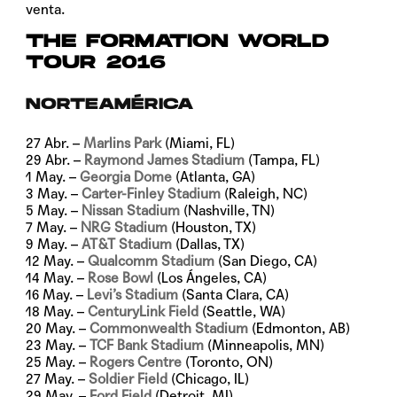
venta.
THE FORMATION WORLD
TOUR 2016
NORTEAMÉRICA
27 Abr. –
Marlins Park
(Miami, FL)
29 Abr. –
Raymond James Stadium
(Tampa, FL)
1 May. –
Georgia Dome
(Atlanta, GA)
3 May. –
Carter-Finley Stadium
(Raleigh, NC)
5 May. –
Nissan Stadium
(Nashville, TN)
7 May. –
NRG Stadium
(Houston, TX)
9 May. –
AT&T Stadium
(Dallas, TX)
12 May. –
Qualcomm Stadium
(San Diego, CA)
14 May. –
Rose Bowl
(Los Ángeles, CA)
16 May. –
Levi’s Stadium
(Santa Clara, CA)
18 May. –
CenturyLink Field
(Seattle, WA)
20 May. –
Commonwealth Stadium
(Edmonton, AB)
23 May. –
TCF Bank Stadium
(Minneapolis, MN)
25 May. –
Rogers Centre
(Toronto, ON)
27 May. –
Soldier Field
(Chicago, IL)
29 May. –
Ford Field
(Detroit, MI)