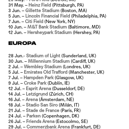
31 May. –
Heinz Field
(Pittsburgh, PA)
3 Jun. –
Gillette Stadium
(Boston, MA)
5 Jun. –
Lincoln Financial Field
(Philadelphia, PA)
7 Jun. –
Citi Field
(New York, NY)
10 Jun. –
M&T Bank Stadium
(Baltimore, MD)
12 Jun. –
Hersheypark Stadium
(Hershey, PA)
EUROPA
28 Jun.-
Stadium of Light
(Sunderland, UK)
30 Jun. –
Millennium Stadium
(Cardiff, UK)
2 Jul. –
Wembley Stadium
(Londres, UK)
5 Jul. –
Emirates Old Trafford
(Manchester, UK)
7 Jul. –
Hampden Park
(Glasgow, UK)
9 Jul. –
Croke Park
(Dublín, IE)
12 Jul. –
Esprit Arena
(Dusseldorf, DE)
14 Jul. –
Letzigrund
(Zúrich, CH)
16 Jul. –
Arena
(Ámsterdam, NE)
18 Jul. –
Stadio San Siro
(Milán, IT)
21 Jul. –
Stade de France
(París, FR)
24 Jul. –
Parken
(Copenhagen, DK)
26 Jul. –
Friends Arena
(Estocolmo, SE)
29 Jul. –
Commerzbank Arena
(Frankfurt, DE)