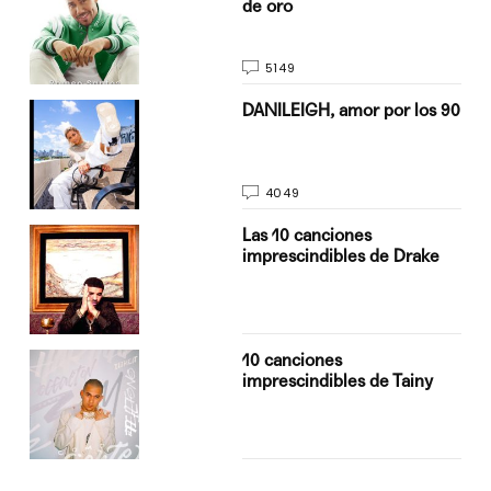
de oro
5149
n
DANILEIGH, amor por los 90
4049
Las 10 canciones
imprescindibles de Drake
10 canciones
imprescindibles de Tainy