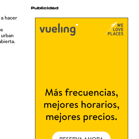
Publicidad
 a hacer
os
, urban
bierta.