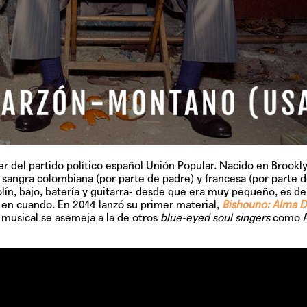
TAINY, adel
tiempo
NICKI NICOL
fuerte
er del partido político español Unión Popular. Nacido en Brookl
Hablamos c
 sangra colombiana (por parte de padre) y francesa (por parte 
Quiles de '
olín, bajo, batería y guitarra- desde que era muy pequeño, es de
en cuando. En 2014 lanzó su primer material,
Bishouno: Alma D
musical se asemeja a la de otros
blue-eyed soul singers
como A
GRIFF, el fu
Pop