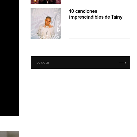
con Boza
10 canciones
', el…
imprescindibles de Tainy