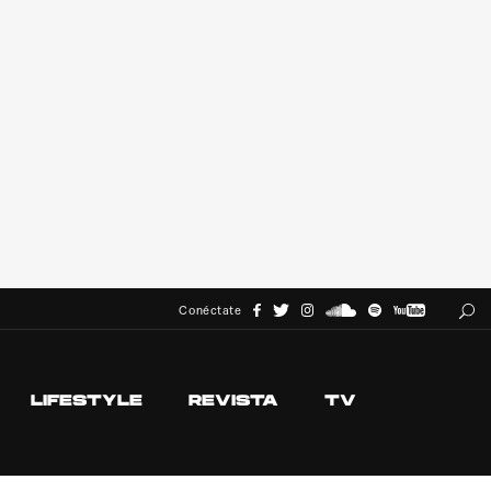
Conéctate
LIFESTYLE
REVISTA
TV