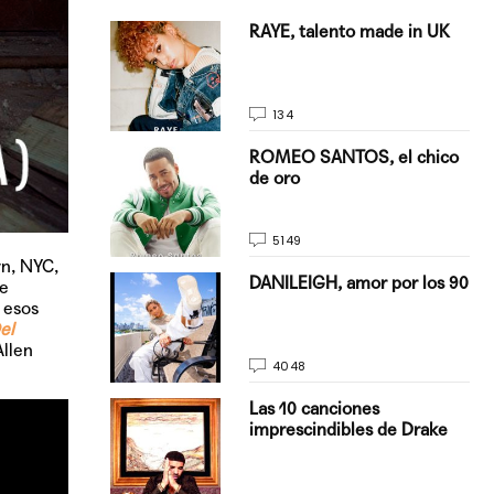
antado a su
RAYE, talento made in UK
134
E, pisando
ROMEO SANTOS, el chico
de oro
5149
yn, NYC,
on Justin
DANILEIGH, amor por los 90
de
La…
 esos
el
llen
4048
turo del
Las 10 canciones
imprescindibles de Drake