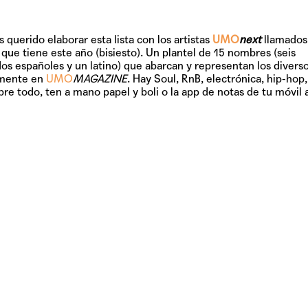
uerido elaborar esta lista con los artistas
UMO
next
llamados
que tiene este año (bisiesto). Un plantel de 15 nombres (seis
dos españoles y un latino) que abarcan y representan los divers
amente en
UMO
MAGAZINE
. Hay Soul, RnB, electrónica, hip-hop
re todo, ten a mano papel y boli o la app de notas de tu móvil a