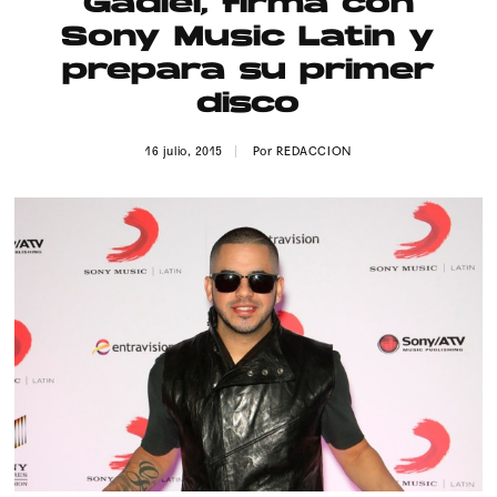
Gadiel, firma con
Publicidad
Sony Music Latin y
Contacto
prepara su primer
disco
Aviso Legal
16 julio, 2015
Por
REDACCION
© 2015-2022 UMOMAG. PROPIEDAD DE UMO agency. TODOS LOS
DERECHOS RESERVADOS.