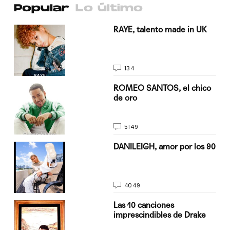
Popular
Lo último
a su
RAYE, talento made in UK
134
do
ROMEO SANTOS, el chico
de oro
5149
n
DANILEIGH, amor por los 90
4049
Las 10 canciones
imprescindibles de Drake