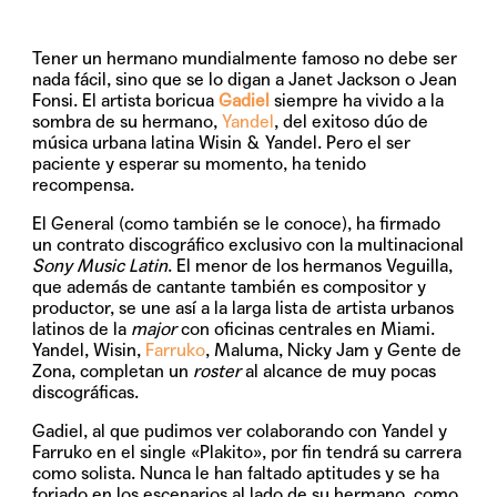
Tener un hermano mundialmente famoso no debe ser
nada fácil, sino que se lo digan a Janet Jackson o Jean
Fonsi. El artista boricua
Gadiel
siempre ha vivido a la
sombra de su hermano,
Yandel
, del exitoso dúo de
música urbana latina Wisin & Yandel. Pero el ser
paciente y esperar su momento, ha tenido
recompensa.
El General
(como también se le conoce), ha firmado
un contrato discográfico exclusivo con la multinacional
Sony Music Latin
. El menor de los hermanos Veguilla,
que además de cantante también es compositor y
productor, se une así a la larga lista de artista urbanos
latinos de la
major
con oficinas centrales en Miami.
Yandel, Wisin,
Farruko
, Maluma, Nicky Jam y Gente de
Zona, completan un
roster
al alcance de muy pocas
discográficas.
Gadiel
, al que pudimos ver colaborando con Yandel y
Farruko en el single «Plakito», por fin tendrá su carrera
como solista. Nunca le han faltado aptitudes y se ha
forjado en los escenarios al lado de su hermano, como