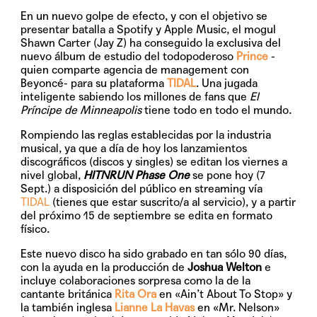
En un nuevo golpe de efecto, y con el objetivo se
presentar batalla a Spotify y Apple Music, el mogul
Shawn Carter
(Jay Z) ha conseguido la exclusiva del
nuevo álbum de estudio del todopoderoso
Prince
-
quien comparte agencia de management con
Beyoncé- para su plataforma
TIDAL
. Una jugada
inteligente sabiendo los millones de fans que
El
Príncipe de Minneapolis
tiene todo en todo el mundo.
Rompiendo las reglas establecidas por la industria
musical, ya que a día de hoy los lanzamientos
discográficos (discos y singles) se editan los viernes a
nivel global,
HITNRUN Phase One
se pone hoy (7
Sept.) a disposición del público en streaming vía
TIDAL
(tienes que estar suscrito/a al servicio), y a partir
del próximo 15 de septiembre se edita en formato
físico.
Este nuevo disco ha sido grabado en tan sólo 90 días,
con la ayuda en la producción de
Joshua Welton
e
incluye colaboraciones sorpresa como la de la
cantante británica
Rita Ora
en
«Ain’t About To Stop»
y
la también inglesa
Lianne La Havas
en
«Mr. Nelson»