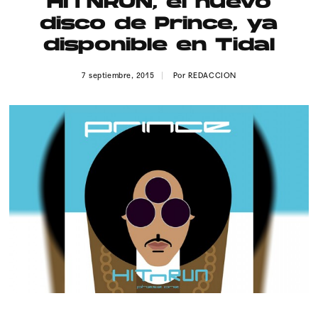
HITNRUN, el nuevo
Publicidad
disco de Prince, ya
Contacto
disponible en Tidal
Aviso Legal
7 septiembre, 2015
Por
REDACCION
© 2015-2022 UMOMAG. PROPIEDAD DE UMO agency. TODOS LOS
DERECHOS RESERVADOS.