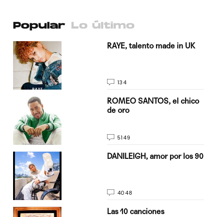
Popular
Lo último
a su
RAYE, talento made in UK
134
do
ROMEO SANTOS, el chico
de oro
5149
n
DANILEIGH, amor por los 90
4048
Las 10 canciones