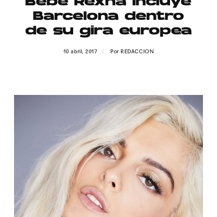
Bebe Rexha incluye
Publicidad
Barcelona dentro
Contacto
de su gira europea
Aviso Legal
10 abril, 2017
Por
REDACCION
© 2015-2022 UMOMAG. PROPIEDAD DE UMO agency. TODOS LOS
DERECHOS RESERVADOS.