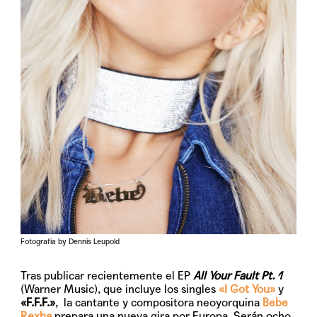
Fotografía by Dennis Leupold
Tras publicar recientemente el EP
All Your Fault Pt. 1
(Warner Music), que incluye los singles
«I Got You»
y
«F.F.F.»
, la cantante y compositora neoyorquina
Bebe
Rexha
prepara una nueva gira por Europa. Serán ocho