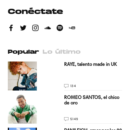
Conéctate
Popular
Lo último
a su
RAYE, talento made in UK
134
do
ROMEO SANTOS, el chico
de oro
5149
n