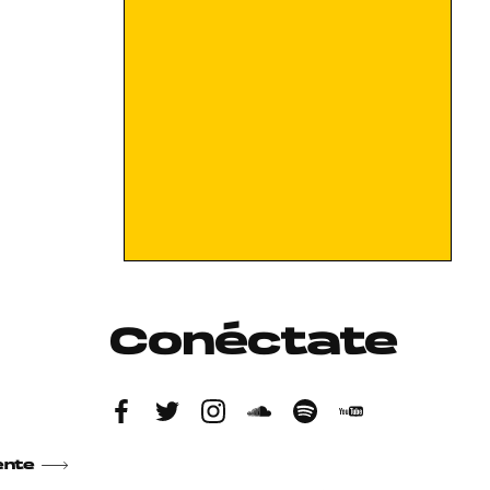
Conéctate
ente