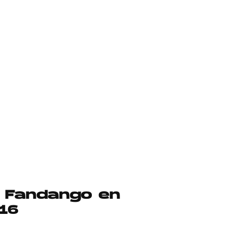
el Fandango en
016