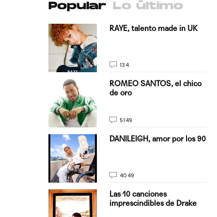
Popular
Lo último
antado a su
RAYE, talento made in UK
134
E, pisando
ROMEO SANTOS, el chico
de oro
5149
on Justin
DANILEIGH, amor por los 90
La…
4049
turo del
Las 10 canciones
imprescindibles de Drake