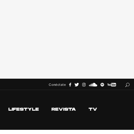
Conéctate
LIFESTYLE
REVISTA
TV