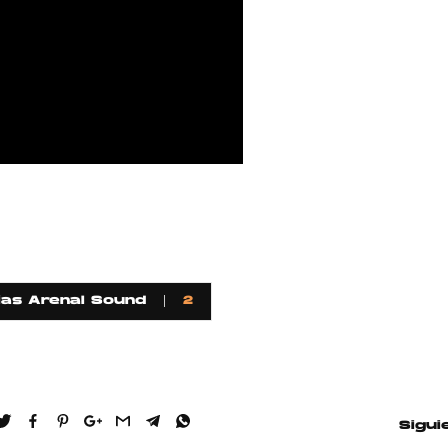
ias Arenal Sound
2
Sigui