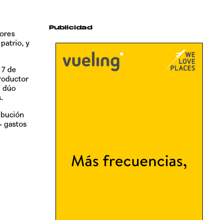
Publicidad
dores
patrio, y
l 7 de
roductor
l dúo
.
ibución
 gastos