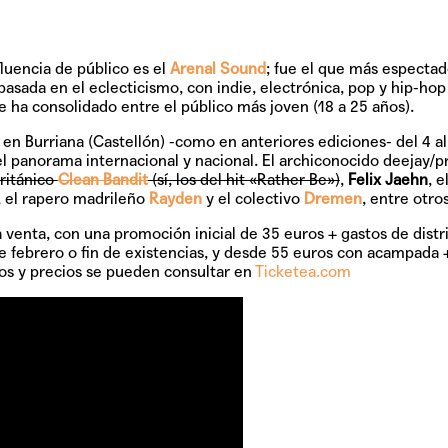
luencia de público es el
Arenal Sound
; fue el que más especta
asada en el eclecticismo, con indie, electrónica, pop y hip-hop 
se ha consolidado entre el público más joven (18 a 25 años).
á en Burriana (Castellón) -como en anteriores ediciones- del
4 a
l panorama internacional y nacional. El archiconocido deejay/p
británico
Clean Bandit
(sí, los del hit «Rather Be»)
,
Felix Jaehn
, e
, el rapero madrileño
Rayden
y el colectivo
Dremen
, entre otros
a venta, con una promoción inicial de
35 euros + gastos de distr
e febrero o fin de existencias, y desde
55 euros con acampada +
nos y precios se pueden consultar en
Ticketea.com