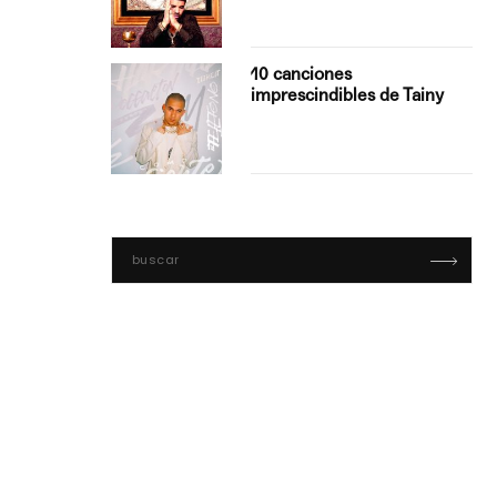
con Boza
10 canciones
', el…
imprescindibles de Tainy