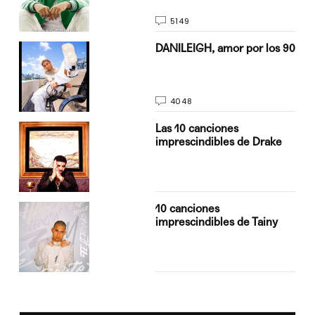
5149
n
DANILEIGH, amor por los 90
4048
Las 10 canciones
imprescindibles de Drake
10 canciones
imprescindibles de Tainy