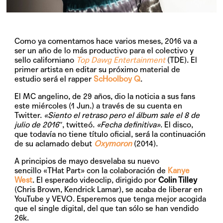
Como ya comentamos hace varios meses, 2016 va a
ser un año de lo más productivo para el colectivo y
sello californiano
Top Dawg Entertainment
(TDE). El
primer artista en editar su próximo material de
estudio será el rapper
ScHoolboy Q
.
El MC angelino, de 29 años, dio la noticia a sus fans
este miércoles (1 Jun.) a través de su cuenta en
Twitter.
«
Siento el retraso pero el álbum sale el 8 de
julio de 2016″
, twitteó.
«Fecha definitiva»
. El disco,
que todavía no tiene título oficial, será la continuación
de su aclamado debut
Oxymoron
(2014).
A principios de mayo desvelaba su nuevo
sencillo
«THat Part»
con la colaboración de
Kanye
West
. El esperado videoclip, dirigido por
Colin Tilley
(Chris Brown, Kendrick Lamar), se acaba de liberar en
YouTube y VEVO. Esperemos que tenga mejor acogida
que el single digital, del que tan sólo se han vendido
26k.