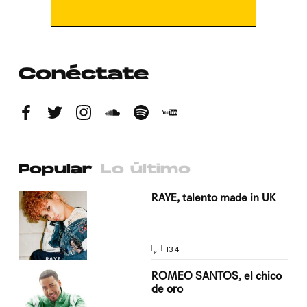
Conéctate
Popular
Lo último
a su
RAYE, talento made in UK
134
do
ROMEO SANTOS, el chico
de oro