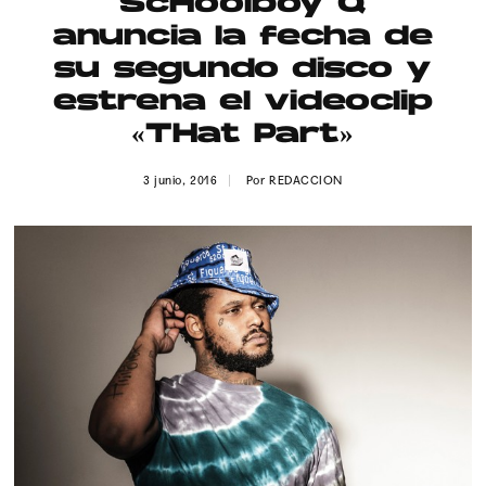
ScHoolboy Q
Publicidad
anuncia la fecha de
Contacto
su segundo disco y
estrena el videoclip
Aviso Legal
«THat Part»
© 2015-2022 UMOMAG. PROPIEDAD DE UMO agency. TODOS LOS
3 junio, 2016
Por
REDACCION
DERECHOS RESERVADOS.