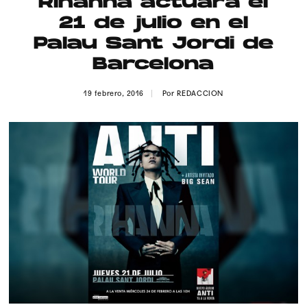
Rihanna actuará el
Publicidad
21 de julio en el
Contacto
Palau Sant Jordi de
Barcelona
Aviso Legal
19 febrero, 2016
Por
REDACCION
© 2015-2022 UMOMAG. PROPIEDAD DE UMO agency. TODOS LOS
DERECHOS RESERVADOS.