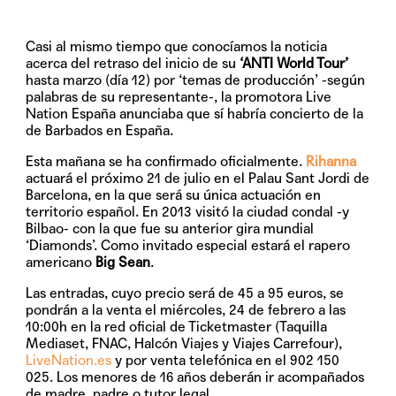
Casi al mismo tiempo que conocíamos la noticia
acerca del retraso del inicio de su
‘ANTI World Tour’
hasta marzo (día 12) por ‘temas de producción’ -según
palabras de su representante-, la promotora
Live
Nation España
anunciaba que sí habría concierto de la
de Barbados en España.
Esta mañana se ha confirmado oficialmente.
Rihanna
actuará el próximo
21 de julio
en el Palau Sant Jordi de
Barcelona, en la que será su única actuación en
territorio español. En 2013 visitó la ciudad condal -y
Bilbao- con la que fue su anterior gira mundial
‘Diamonds’. Como invitado especial estará el rapero
americano
Big Sean
.
Las entradas, cuyo precio será de
45 a 95 euros
, se
pondrán a la venta el
miércoles, 24 de febre
ro a las
10:00h en la red oficial de
Ticketmaster
(Taquilla
Mediaset, FNAC, Halcón Viajes y Viajes Carrefour),
LiveNation.es
y por venta telefónica en el 902 150
025. Los menores de 16 años deberán ir acompañados
de madre, padre o tutor legal.