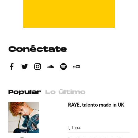
Conéctate
Popular
Lo último
a su
RAYE, talento made in UK
134