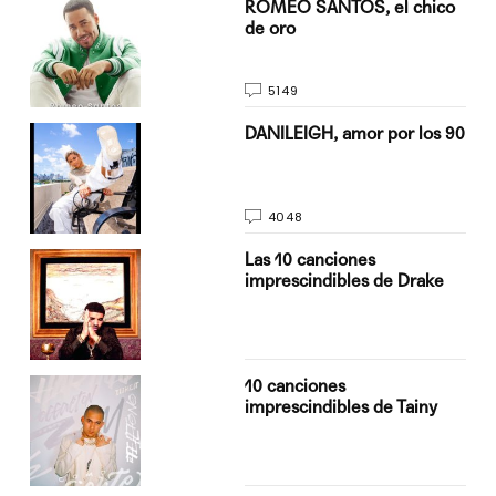
do
ROMEO SANTOS, el chico
de oro
5149
n
DANILEIGH, amor por los 90
4048
Las 10 canciones
imprescindibles de Drake
10 canciones
imprescindibles de Tainy