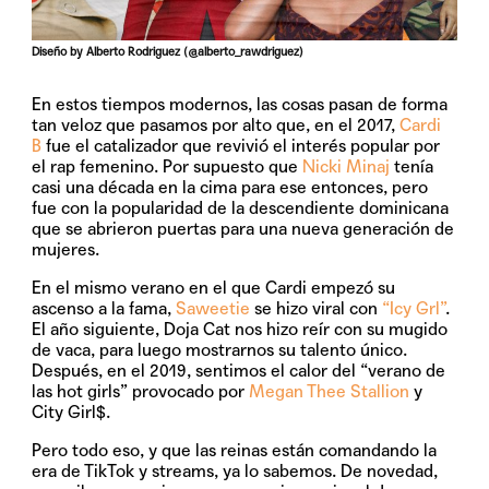
Diseño by Alberto Rodriguez (@alberto_rawdriguez)
En estos tiempos modernos, las cosas pasan de forma
tan veloz que pasamos por alto que, en el 2017,
Cardi
B
fue el catalizador que revivió el interés popular por
el rap femenino. Por supuesto que
Nicki Minaj
tenía
casi una década en la cima para ese entonces, pero
fue con la popularidad de la descendiente dominicana
que se abrieron puertas para una nueva generación de
mujeres.
En el mismo verano en el que Cardi empezó su
ascenso a la fama,
Saweetie
se hizo viral con
“Icy Grl”
.
El año siguiente, Doja Cat nos hizo reír con su mugido
de vaca, para luego mostrarnos su talento único.
Después, en el 2019, sentimos el calor del “verano de
las hot girls” provocado por
Megan Thee Stallion
y
City Girl$.
Pero todo eso, y que las reinas están comandando la
era de TikTok y streams, ya lo sabemos. De novedad,