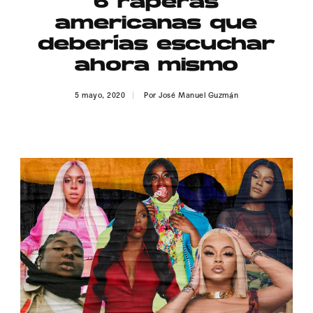
6 raperas
Publicidad
americanas que
Contacto
deberías escuchar
ahora mismo
Aviso Legal
5 mayo, 2020
Por
José Manuel Guzmán
© 2015-2022 UMOMAG. PROPIEDAD DE UMO agency. TODOS LOS
DERECHOS RESERVADOS.