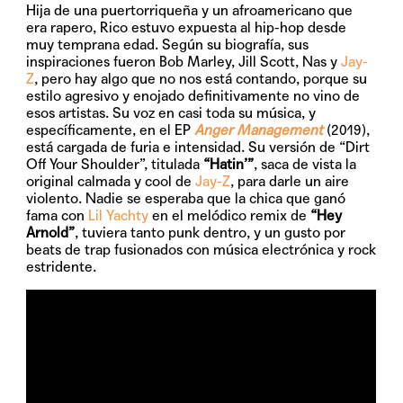
Hija de una puertorriqueña y un afroamericano que
era rapero, Rico estuvo expuesta al hip-hop desde
muy temprana edad. Según su biografía, sus
inspiraciones fueron Bob Marley, Jill Scott, Nas y
Jay-
Z
, pero hay algo que no nos está contando, porque su
estilo agresivo y enojado definitivamente no vino de
esos artistas. Su voz en casi toda su música, y
específicamente, en el EP
Anger Management
(2019),
está cargada de furia e intensidad. Su versión de “Dirt
Off Your Shoulder”, titulada
“Hatin’”
, saca de vista la
original calmada y cool de
Jay-Z
, para darle un aire
violento. Nadie se esperaba que la chica que ganó
fama con
Lil Yachty
en el melódico remix de
“Hey
Arnold”
, tuviera tanto punk dentro, y un gusto por
beats de trap fusionados con música electrónica y rock
estridente.