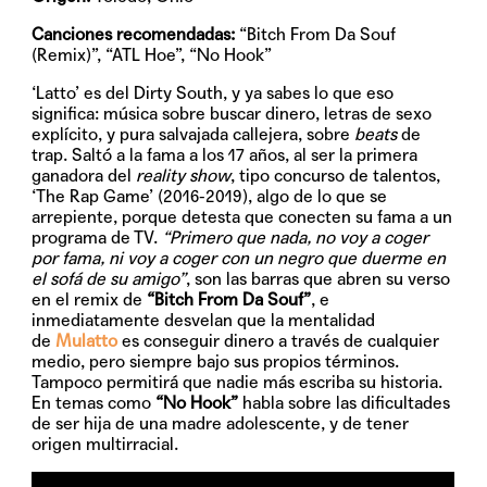
Canciones recomendadas:
“Bitch From Da Souf
(Remix)”, “ATL Hoe”, “No Hook”
‘Latto’ es del Dirty South, y ya sabes lo que eso
significa: música sobre buscar dinero, letras de sexo
explícito, y pura salvajada callejera, sobre
beats
de
trap. Saltó a la fama a los 17 años, al ser la primera
ganadora del
reality show
, tipo concurso de talentos,
‘The Rap Game’ (2016-2019), algo de lo que se
arrepiente, porque detesta que conecten su fama a un
programa de TV.
“Primero que nada, no voy a coger
por fama, ni voy a coger con un negro que duerme en
el sofá de su amigo”
, son las barras que abren su verso
en el remix de
“Bitch From Da Souf”
, e
inmediatamente desvelan que la mentalidad
de
Mulatto
es conseguir dinero a través de cualquier
medio, pero siempre bajo sus propios términos.
Tampoco permitirá que nadie más escriba su historia.
En temas como
“No Hook”
habla sobre las dificultades
de ser hija de una madre adolescente, y de tener
origen multirracial.