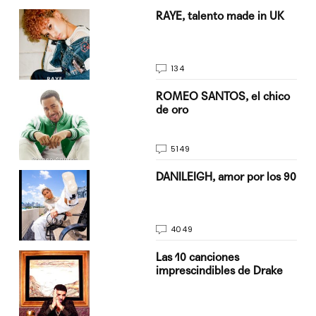
a su
RAYE, talento made in UK
134
do
ROMEO SANTOS, el chico
de oro
5149
n
DANILEIGH, amor por los 90
4049
Las 10 canciones
imprescindibles de Drake