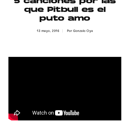
5 canciones por las
Publicidad
que Pitbull es el
Contacto
puto amo
Aviso Legal
13 mayo, 2016
Por
Gonzalo Oya
© 2015-2022 UMOMAG. PROPIEDAD DE UMO agency. TODOS LOS
DERECHOS RESERVADOS.