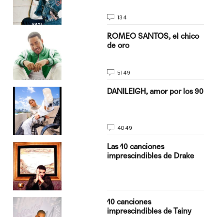
134
do
ROMEO SANTOS, el chico
de oro
5149
n
DANILEIGH, amor por los 90
4049
Las 10 canciones
imprescindibles de Drake
10 canciones
imprescindibles de Tainy