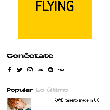
Conéctate
Popular
Lo último
a su
RAYE, talento made in UK