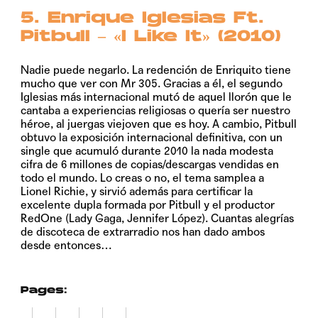
5. Enrique Iglesias Ft.
Pitbull – «I Like It» (2010)
Nadie puede negarlo. La redención de Enriquito tiene
mucho que ver con Mr 305. Gracias a él, el segundo
Iglesias más internacional mutó de aquel llorón que le
cantaba a experiencias religiosas o quería ser nuestro
héroe, al juergas viejoven que es hoy. A cambio, Pitbull
obtuvo la exposición internacional definitiva, con un
single que acumuló durante 2010 la nada modesta
cifra de 6 millones de copias/descargas vendidas en
todo el mundo. Lo creas o no, el tema samplea a
Lionel Richie, y sirvió además para certificar la
excelente dupla formada por Pitbull y el productor
RedOne (Lady Gaga, Jennifer López). Cuantas alegrías
de discoteca de extrarradio nos han dado ambos
desde entonces…
Pages:
1
2
3
4
5
6