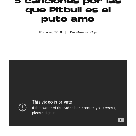
5 canciones por las
Publicidad
que Pitbull es el
Contacto
puto amo
Aviso Legal
13 mayo, 2016
Por
Gonzalo Oya
© 2015-2022 UMOMAG. PROPIEDAD DE UMO agency. TODOS LOS
DERECHOS RESERVADOS.