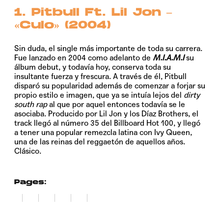
1. Pitbull Ft. Lil Jon –
«Culo
» (2004)
Sin duda, el single más importante de toda su carrera.
Fue lanzado en 2004 como adelanto de
M.I.A.M.I
su
álbum debut, y todavía hoy, conserva toda su
insultante fuerza y frescura. A través de él, Pitbull
disparó su popularidad además de comenzar a forjar su
propio estilo e imagen, que ya se intuía lejos del
dirty
south rap
al que por aquel entonces todavía se le
asociaba. Producido por Lil Jon y los Díaz Brothers, el
track llegó al número 35 del Billboard Hot 100, y llegó
a tener una popular remezcla latina con Ivy Queen,
una de las reinas del reggaetón de aquellos años.
Clásico.
Pages:
1
2
3
4
5
6