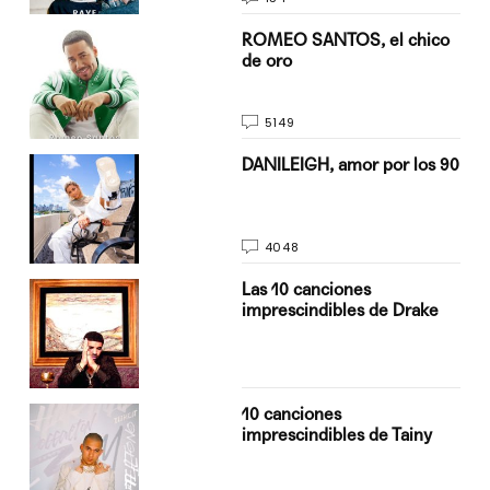
do
ROMEO SANTOS, el chico
de oro
5149
n
DANILEIGH, amor por los 90
4048
Las 10 canciones
imprescindibles de Drake
10 canciones
imprescindibles de Tainy