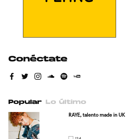
Conéctate
Popular
Lo último
a su
RAYE, talento made in UK
134