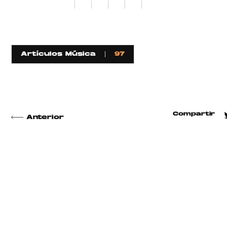
1
2
3
4
5
6
Artículos Música
97
Compartir
Anterior