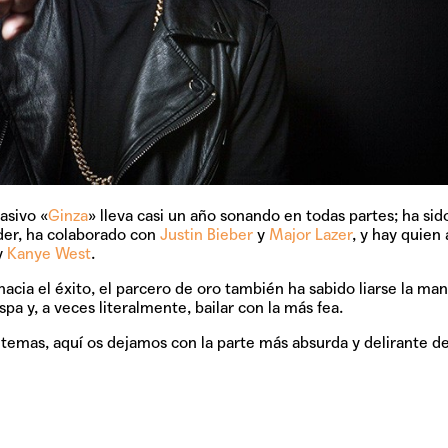
asivo «
Ginza
» lleva casi un año sonando en todas partes; ha sid
der, ha colaborado con
Justin Bieber
y
Major Lazer
, y hay quien
y
Kanye West
.
acia el éxito, el parcero de oro también ha sabido liarse la man
pa y, a veces literalmente, bailar con la más fea.
o temas, aquí os dejamos con la parte más absurda y delirante de