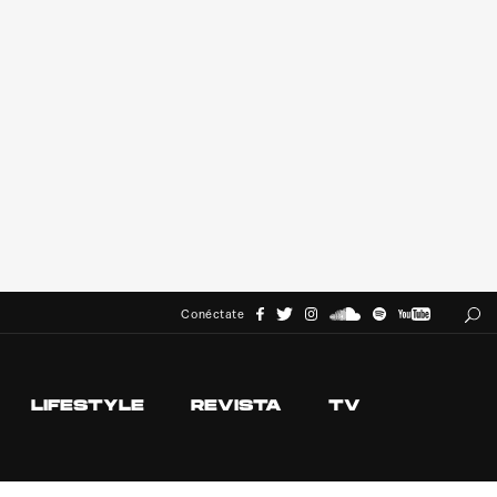
Conéctate
LIFESTYLE
REVISTA
TV