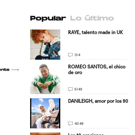
Popular
Lo último
antado a su
RAYE, talento made in UK
134
E, pisando
ROMEO SANTOS, el chico
ente
de oro
5149
on Justin
DANILEIGH, amor por los 90
La…
4048
turo del