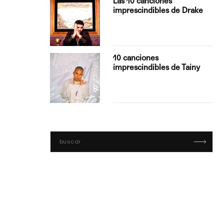
Las 10 canciones
imprescindibles de Drake
con Boza
10 canciones
', el…
imprescindibles de Tainy