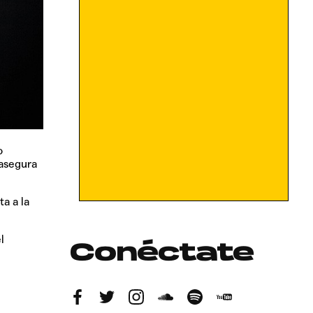
o
 asegura
ta a la
l
Conéctate