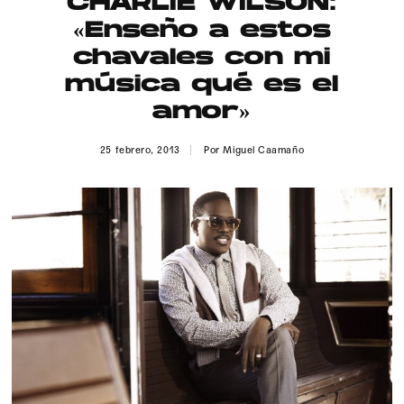
CHARLIE WILSON:
Publicidad
«Enseño a estos
Contacto
chavales con mi
música qué es el
Aviso Legal
amor»
© 2015-2022 UMOMAG. PROPIEDAD DE UMO agency. TODOS LOS
25 febrero, 2013
Por
Miguel Caamaño
DERECHOS RESERVADOS.