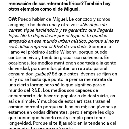
renovación de sus referentes líricos? También hay
otros ejemplos como el de Miguel.
CW:
Puedo hablar de Miguel. Le conozco y somos
amigos; le he dicho una y otra vez:
«No dejes de
cantar, sigue haciéndolo y te garantizo que llegarás
lejos. No te dejes llevar por el hype ni te quedes
atrapado en ese mundo urban místico, porque si no te
será difícil regresar al R&B de verdad»
. Siempre le
llamo
«
el próximo Jackie Wilson», porque puede
cantar en vivo y también grabar con solvencia. En
ocasiones, los medios mantienen apartada a la gente
de verdad, porque ellos pintan un retrato para el
consumidor,
¿sabes?
Sé que estos jóvenes se fijan en
mí y no sé hasta qué punto la prensa me retrata de
una cierta forma; pero sé lo que significo para el
mundo del R&B. Los medios son capaces de
encumbrarte, de hacerte popular o de destruirte, es
así de simple. Y muchos de estos artistas trazan el
camino correcto porque se fijan en mí; son jóvenes y
estamos en ondas diferentes, pero siempre les digo
que tienen que hacerlo real y simple para tener
longevidad. Porque si te fijas sólo en la tendencia del
momento, tu carrera será corta.