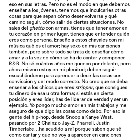
eso en sus letras. Pero no es el modo en que debemos
enseñar a los jóvenes, tenemos que inculcarles otras
cosas para que sepan cómo desenvolverse y qué
camino seguir, cómo salir de ciertas situaciones. No
sales del
ghetto
con armas, tienes que tener amor en
tu corazón en primer lugar, tienes que entender quién
eres como persona. Enseño a estos chavales con mi
música qué es el amor; hay sexo en mis canciones
también, pero sobre todo se trata de enseñar cómo
amar y a la vez de cómo se ha de cantar y componer
R&B. No sé cuántos años me quedan por delante, pero
ahora mismo estoy en mi plenitud; deben seguir
escuchándome para aprender a decir las cosas con
convicción y del modo correcto. No creo que se deba
enseñar a los chicos que eres
stripper
, que consigues
tu dinero de esa u otra forma; si estás en cierta
posición y eres líder, has de liderar de verdad y ser un
ejemplo. Yo pongo mucho amor en mis trabajos y me
aseguro de que digo las cosas como debo. Por eso la
gente del hip-hop, desde Snoop a Kanye West,
pasando por 2 Chainz o Jay-Z, Pharrell, Justin
Timberlake…ha acudido a mí porque saben que sé
como cantar y que no voy a aparecer en canciones