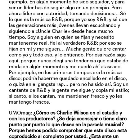
ejemplo. En algún momento he sido seguidor, y para
ser un líder has de seguir algo en un principio. Pero
ahora lidero con autoridad, tomando decisiones… Sé
lo que es la música R&B, porque yo soy R&B; y sé que
las generaciones más jóvenes llevan escuchando y
siguiendo a «Uncle Charlie» desde hace mucho
tiempo. Soy alguien en quien se fijan y necesito
mantenerme real, fiel al verdadero R&B; por eso se
fijan en mí y me siguen… Mucha gente quiere cantar
como yo y todo eso, y lo entiendo. Por esa razón sigo
aquí, porque nunca elegí una tendencia que estaba de
moda en algún momento y me quedé ahí atascado.
Por ejemplo, en los primeros tiempos era la música
disco; podría haberme quedado encallado en el disco,
o quizá en el gangsta rap… pero no ha sido así. Soy un
cantante de R&B y la gente me sigue y copia mi estilo;
si canto, ellos cantan, me mantienen fresco y yo les
mantengo frescos.
UMOmag:
¿Cómo es Charlie Wilson en el estudio y
con los productores? ¿Se deja aconsejar o tiene claro
punto por punto lo que desea en la parcela musical?
Porque hemos podido comprobar que este disco está
coproducido al completo por usted. ¿Está ante un