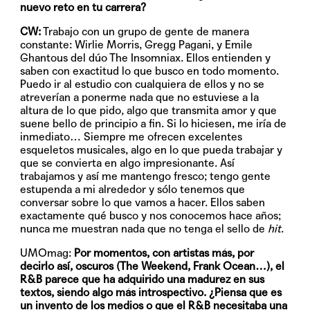
nuevo reto en tu carrera?
CW:
Trabajo con un grupo de gente de manera
constante: Wirlie Morris, Gregg Pagani, y Emile
Ghantous del dúo The Insomniax. Ellos entienden y
saben con exactitud lo que busco en todo momento.
Puedo ir al estudio con cualquiera de ellos y no se
atreverían a ponerme nada que no estuviese a la
altura de lo que pido, algo que transmita amor y que
suene bello de principio a fin. Si lo hiciesen, me iría de
inmediato… Siempre me ofrecen excelentes
esqueletos musicales, algo en lo que pueda trabajar y
que se convierta en algo impresionante. Así
trabajamos y así me mantengo fresco; tengo gente
estupenda a mi alrededor y sólo tenemos que
conversar sobre lo que vamos a hacer. Ellos saben
exactamente qué busco y nos conocemos hace años;
nunca me muestran nada que no tenga el sello de
hit
.
UMOmag:
Por momentos, con artistas más, por
decirlo así, oscuros (The Weekend, Frank Ocean…), el
R&B parece que ha adquirido una madurez en sus
textos, siendo algo más introspectivo. ¿Piensa que es
un invento de los medios o que el R&B necesitaba una