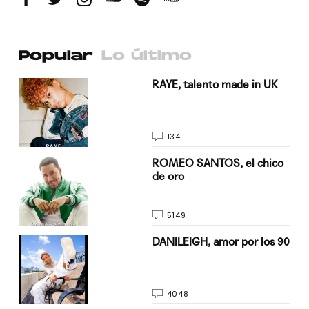
Popular
Lo último
a su
RAYE, talento made in UK
134
do
ROMEO SANTOS, el chico
de oro
5149
n
DANILEIGH, amor por los 90
4048