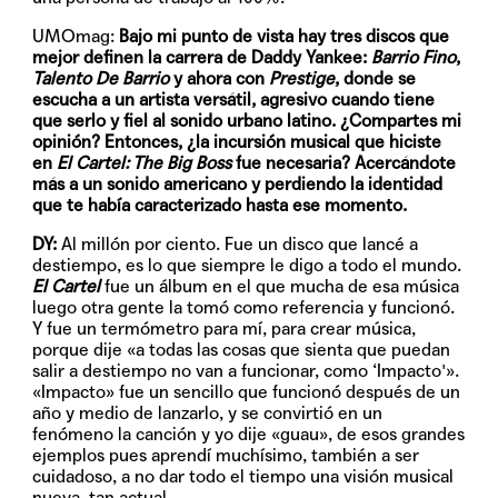
UMOmag:
Bajo mi punto de vista hay tres discos que
mejor definen la carrera de Daddy Yankee:
Barrio Fino
,
Talento De Barrio
y ahora con
Prestige
, donde se
escucha a un artista versátil, agresivo cuando tiene
que serlo y fiel al sonido urbano latino. ¿Compartes mi
opinión? Entonces, ¿la incursión musical que hiciste
en
El Cartel: The Big Boss
fue necesaria? Acercándote
más a un sonido americano y perdiendo la identidad
que te había caracterizado hasta ese momento.
DY:
Al millón por ciento. Fue un disco que lancé a
destiempo, es lo que siempre le digo a todo el mundo.
El Cartel
fue un álbum en el que mucha de esa música
luego otra gente la tomó como referencia y funcionó.
Y fue un termómetro para mí, para crear música,
porque dije «a todas las cosas que sienta que puedan
salir a destiempo no van a funcionar, como ‘Impacto'».
«Impacto» fue un sencillo que funcionó después de un
año y medio de lanzarlo, y se convirtió en un
fenómeno la canción y yo dije «guau», de esos grandes
ejemplos pues aprendí muchísimo, también a ser
cuidadoso, a no dar todo el tiempo una visión musical
nueva, tan actual.