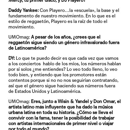
Mercy
, tu primer disco, y DJ Playero?
Daddy Yankee:
Con Playero…la «escuela», la base y el
fundamento de nuestro movimiento. En lo que es el
estilo de reggaetón, Playero es la raíz de todo el
movimiento.
UMOmag:
A pesar de los años, ¿crees que el
reggaetón sigue siendo un género infravalorado fuera
de Latinoamérica?
DY:
Lo que te puedo decir es que cada vez que vamos
a los conciertos hablo de los míos, los números hablan
por sí solos ¿me entiendes? Lo veo todo lleno, lo veo
todo bien, y entiendo que los promotores están
contentos porque si no no nos seguirían contratando,
así que el género sigue haciendo sus números fuera
de Estados Unidos y Latinoamérica.
UMOmag:
Eres, junto a Wisin & Yandel y Don Omar, el
artista latino más influyente que ha dado la música
urbana latina en toda su historia. ¿Cómo se lleva el
convivir con la fama, tener la posibilidad de trabajar
con artistas internacionales de primer nivel o viajar
por todo el mundo?