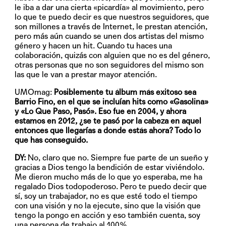
le iba a dar una cierta «picardía» al movimiento, pero
lo que te puedo decir es que nuestros seguidores, que
son millones a través de Internet, le prestan atención,
pero más aún cuando se unen dos artistas del mismo
género y hacen un hit. Cuando tu haces una
colaboración, quizás con alguien que no es del género,
otras personas que no son seguidores del mismo son
las que le van a prestar mayor atención.
UMOmag:
Posiblemente tu álbum más exitoso sea
Barrio Fino, en el que se incluían hits como «Gasolina»
y «Lo Que Paso, Pasó». Eso fue en 2004, y ahora
estamos en 2012, ¿se te pasó por la cabeza en aquel
entonces que llegarías a donde estás ahora? Todo lo
que has conseguido.
DY:
No, claro que no. Siempre fue parte de un sueño y
gracias a Dios tengo la bendición de estar viviéndolo.
Me dieron mucho más de lo que yo esperaba, me ha
regalado Dios todopoderoso. Pero te puedo decir que
sí, soy un trabajador, no es que esté todo el tiempo
con una visión y no la ejecute, sino que la visión que
tengo la pongo en acción y eso también cuenta, soy
una persona de trabajo al 100%.