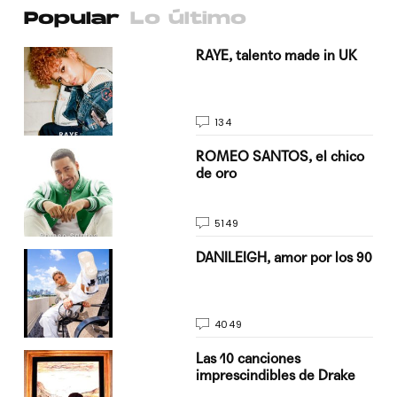
Popular
Lo último
a su
RAYE, talento made in UK
134
do
ROMEO SANTOS, el chico
de oro
5149
n
DANILEIGH, amor por los 90
4049
Las 10 canciones
imprescindibles de Drake