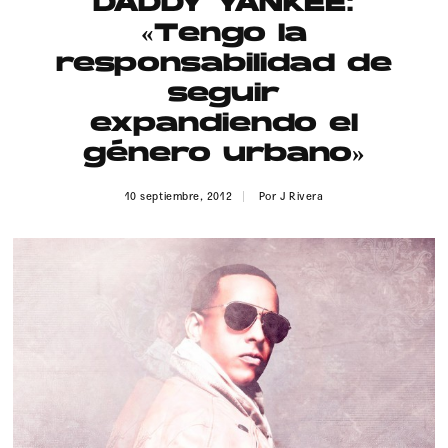
DADDY YANKEE:
Publicidad
«Tengo la
Contacto
responsabilidad de
seguir
Aviso Legal
expandiendo el
género urbano»
© 2015-2022 UMOMAG. PROPIEDAD DE UMO agency. TODOS LOS
DERECHOS RESERVADOS.
10 septiembre, 2012
Por
J Rivera