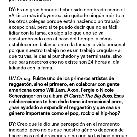
DY:
Es un gran honor el haber sido nombrado como el
«Artista más influyente», sin quitarle ningún mérito a
los otros colegas porque están haciendo un trabajo
excepcional, pero si te puedo decir que no es fácil
lidiar con la fama, es algo a lo que uno se va
acostumbrando con el paso del tiempo, a cómo
establecer un balance entre la fama y la vida personal
porque nuestro trabajo no es un trabajo «regular» al
que tu vas, le das al punchador y ya terminaste, sino
que para nosotros eso no existe son 24 horas al día
lidiando con la fama.
UMOmag:
Fuiste uno de los primeros artistas de
reggaetón, sino el primero, en colaborar con gente
americana como Will.i.am, Akon, Fergie o Nicole
Scherzinger en tu álbum
El Cartel: The Big Boss
. Esas
colaboraciones te han dado fama internacional pero,
¿han ayudado a expandir el reggaetón y que sea un
género importante como el pop, rock o el hip-hop?
DY:
Creo que le dio una percepción en el momento
indicado pero no es que nuestro género dependa de
hacer esas colaboraciones, sino que yo las hice porque