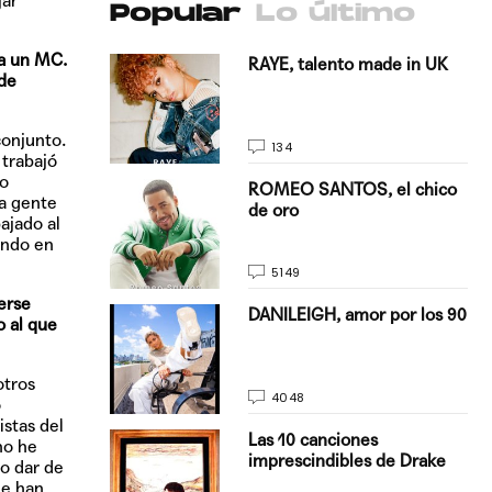
jar
Popular
Lo último
 a un MC.
antado a su
RAYE, talento made in UK
 de
onjunto.
134
 trabajó
o
E, pisando
ROMEO SANTOS, el chico
 a gente
de oro
ajado al
endo en
5149
erse
on Justin
DANILEIGH, amor por los 90
o al que
La…
otros
4048
o
stas del
turo del
Las 10 canciones
no he
imprescindibles de Drake
do dar de
ue han