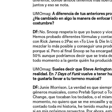
diferente, donde ambos tenemos más libertad 
juntos y eso se nota.
UMOmag:
A diferencia de tus anteriores pr
¿Ha cambiado en algo la manera de enfocar l
costumbre?
DF:
No. Snoop respeta lo que yo busco y vi
Hemos probado diferentes fórmulas y contad
con Rick James o 2Pac en «To Live & Die In L
mezclar lo más posible y conseguir una produc
porque sí. Pero al final Snoop se ha encarga
50% aunque podríamos decir que se trata de
todo momento a la gente quién ha producido
UMOmag:
Sueles decir que Steve Arrington
realidad. En
7 Days of Funk
vuelve a tener hue
te gustaría llevar a tu terreno musical?
DF:
Junie Morrison. La verdad es que siempre 
géneros musicales, como Prefab Sprout o T
Change, que tocaban los teclados, o el mis
momento, no quiero que se me encasille y qu
contado toda mi historia, he tenido mucha p
si en mis próximos proyectos. Por ahora, est