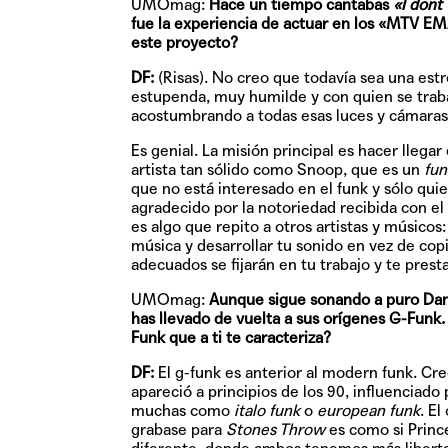
UMOmag:
Hace un tiempo cantabas
«I dont
fue la experiencia de actuar en los «MTV EM
este proyecto?
DF:
(Risas). No creo que todavía sea una est
estupenda, muy humilde y con quien se trab
acostumbrando a todas esas luces y cámaras,
Es genial. La misión principal es hacer llega
artista tan sólido como Snoop, que es un
fun
que no está interesado en el funk y sólo quie
agradecido por la notoriedad recibida con 
es algo que repito a otros artistas y músico
música y desarrollar tu sonido en vez de co
adecuados se fijarán en tu trabajo y te prest
UMOmag:
Aunque sigue sonando a puro Dam
has llevado de vuelta a sus orígenes G-Funk.
Funk que a ti te caracteriza?
DF:
El g-funk es anterior al modern funk. Cr
apareció a principios de los 90, influenciado 
muchas como
italo funk
o
european funk
. El
grabase para
Stones Throw
es como si Princ