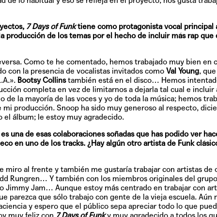
de lo habitual y eso se refleja en el proyecto; nos gusta traba
oyectos,
7 Days of Funk
tiene como protagonista vocal principal
TAINY, adel
tiempo
a producción de los temas por el hecho de incluir más rap que
ceversa. Como te he comentado, hemos trabajado muy bien en c
o con la presencia de vocalistas invitados como
Val Young
, que
.A.».
Bootsy Collins
también está en el disco… Hemos intentad
NICKI NICOL
ción completa en vez de limitarnos a dejarla tal cual e incluir
fuerte
do de la mayoría de las voces y yo de toda la música; hemos trab
 mi producción. Snoop ha sido muy generoso al respecto, dici
 el álbum; le estoy muy agradecido.
 es una de esas colaboraciones soñadas que has podido ver hac
Hablamos c
co en uno de los tracks. ¿Hay algún otro artista de Funk clásic
Quiles de '
miro al frente y también me gustaría trabajar con artistas de 
odd Rungren… Y también con los miembros originales del grup
mo Jimmy Jam… Aunque estoy más centrado en trabajar con arti
GRIFF, el fu
e parezca que sólo trabajo con gente de la vieja escuela. Aún 
Pop
aciencia y espero que el público sepa apreciar todo lo que pue
oy muy feliz con
7 Days of Funk
y muy agradecido a todos los q