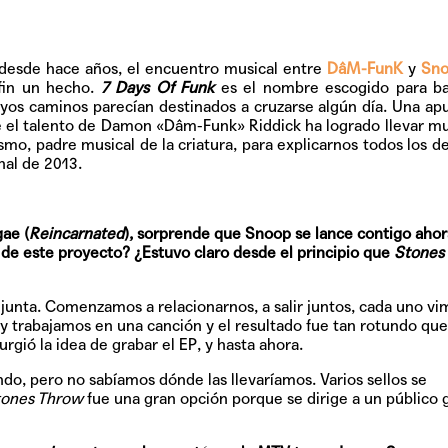
desde hace años, el encuentro musical entre
DâM-FunK
y
Sno
 fin un hecho.
7 Days Of Funk
es el nombre escogido para ba
yos caminos parecían destinados a cruzarse algún día. Una ap
que el talento de Damon «Dâm-Funk» Riddick ha logrado llevar 
mo, padre musical de la criatura, para explicarnos todos los de
nal de 2013.
ae (
Reincarnated
), sorprende que Snoop se lance contigo ahor
a de este proyecto? ¿Estuvo claro desde el principio que
Stones
junta. Comenzamos a relacionarnos, a salir juntos, cada uno vi
 y trabajamos en una canción y el resultado fue tan rotundo que
gió la idea de grabar el EP, y hasta ahora.
ndo, pero no sabíamos dónde las llevaríamos. Varios sellos se
tones Throw
fue una gran opción porque se dirige a un público 