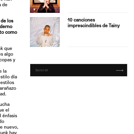
a de
con Boza
10 canciones
 de los
', el…
imprescindibles de Tainy
oderno
cto como
nk que
es algo
 copas y
 la
tilo día
estilos
 arañazo
ad.
mucha
ue el
 énfasis
do
De nuevo,
funk hay