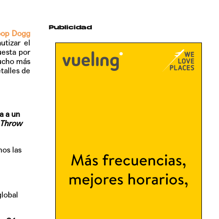
Publicidad
op Dogg
utizar el
uesta por
mucho más
talles de
a a un
 Throw
mos las
global