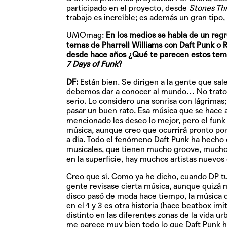
participado en el proyecto, desde
Stones Th
trabajo es increíble; es además un gran tip
UMOmag:
En los medios se habla de un regre
temas de Pharrell Williams con Daft Punk o 
desde hace años ¿Qué te parecen estos tema
7 Days of Funk
?
DF:
Están bien. Se dirigen a la gente que sa
debemos dar a conocer al mundo… No trato de
serio. Lo considero una sonrisa con lágrima
pasar un buen rato. Esa música que se hace a
mencionado les deseo lo mejor, pero el fun
música, aunque creo que ocurrirá pronto por
a día. Todo el fenómeno Daft Punk ha hecho 
musicales, que tienen mucho groove, mucho 
en la superficie, hay muchos artistas nuevos 
Creo que sí. Como ya he dicho, cuando DP t
gente revisase cierta música, aunque quizá m
disco pasó de moda hace tiempo, la música de
en el 1 y 3 es otra historia (hace beatbox 
distinto en las diferentes zonas de la vida 
me parece muy bien todo lo que Daft Punk ha