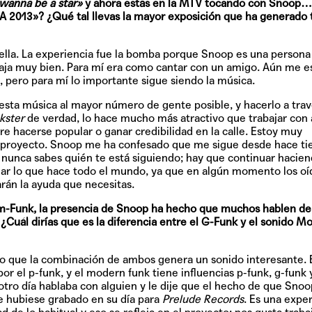
 wanna be a star»
y ahora estás en la MTV tocando con Snoop
A 2013»? ¿Qué tal llevas la mayor exposición que ha generado
rella. La experiencia fue la bomba porque Snoop es una persona
aja muy bien. Para mí era como cantar con un amigo. Aún me e
 pero para mí lo importante sigue siendo la música.
r esta música al mayor número de gente posible, y hacerlo a tra
kster
de verdad, lo hace mucho más atractivo que trabajar con 
re hacerse popular o ganar credibilidad en la calle. Estoy muy
el proyecto. Snoop me ha confesado que me sigue desde hace ti
s: nunca sabes quién te está siguiendo; hay que continuar hacie
piar lo que hace todo el mundo, ya que en algún momento los oí
arán la ayuda que necesitas.
-Funk, la presencia de Snoop ha hecho que muchos hablen de
 ¿Cuál dirías que es la diferencia entre el G-Funk y el sonido M
eo que la combinación de ambos genera un sonido interesante. 
por el p-funk, y el modern funk tiene influencias p-funk, g-funk 
 otro día hablaba con alguien y le dije que el hecho de que Snoo
e hubiese grabado en su día para
Prelude Records
. Es una expe