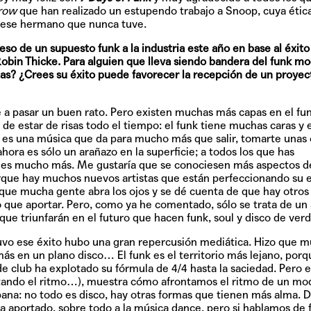
row
que han realizado un estupendo trabajo a Snoop, cuya étic
o, ese hermano que nunca tuve.
Hablamos 
so de un supuesto funk a la industria este año en base al éxito
sobre 'Bucle
Robin Thicke. Para alguien que lleva siendo bandera del funk m
s? ¿Crees su éxito puede favorecer la recepción de un proye
le a pasar un buen rato. Pero existen muchas más capas en el fu
 estar de risas todo el tiempo: el funk tiene muchas caras y 
s; es una música que da para mucho más que salir, tomarte unas
hora es sólo un arañazo en la superficie; a todos los que has
k es mucho más. Me gustaría que se conociesen más aspectos de
que hay muchos nuevos artistas que están perfeccionando su es
que mucha gente abra los ojos y se dé cuenta de que hay otros 
que aportar. Pero, como ya he comentado, sólo se trata de un
que triunfarán en el futuro que hacen funk, soul y disco de verd
uvo ese éxito hubo una gran repercusión mediática. Hizo que 
ás en un plano disco… El funk es el territorio más lejano, porq
 club ha explotado su fórmula de 4/4 hasta la saciedad. Pero el
imitando el ritmo…), muestra cómo afrontamos el ritmo de un mo
urbana: no todo es disco, hay otras formas que tienen más alma. 
 aportado, sobre todo a la música dance, pero si hablamos de 