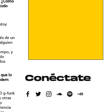
… ¿Cómo
 todo
stoy
vés de un
alguien
empo, y
ndo
dos
 que lo
Conéctate
odern
El g-funk
y otras
p
riencia