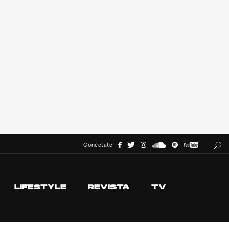
Conéctate
LIFESTYLE
REVISTA
TV