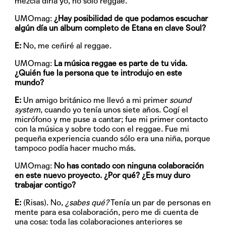
mezcla diría yo, no sólo reggae.
UMOmag:
¿Hay posibilidad de que podamos escuchar
algún día un álbum completo de Etana en clave Soul?
E:
No, me ceñiré al reggae.
UMOmag:
La música reggae es parte de tu vida.
¿Quién fue la persona que te introdujo en este
mundo?
E:
Un amigo británico me llevó a mi primer
sound
system
, cuando yo tenía unos siete años. Cogí el
micrófono y me puse a cantar; fue mi primer contacto
con la música y sobre todo con el reggae. Fue mi
pequeña experiencia cuando sólo era una niña, porque
tampoco podía hacer mucho más.
UMOmag:
No has contado con ninguna colaboración
en este nuevo proyecto. ¿Por qué? ¿Es muy duro
trabajar contigo?
E:
(Risas). No,
¿sabes qué?
Tenía un par de personas en
mente para esa colaboración, pero me di cuenta de
una cosa: toda las colaboraciones anteriores se