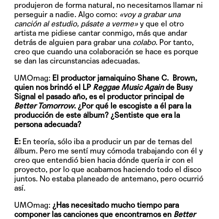
produjeron de forma natural, no necesitamos llamar ni
perseguir a nadie. Algo como:
«voy a grabar una
canción al estudio, pásate a verme»
y que el otro
artista me pidiese cantar conmigo, más que andar
detrás de alguien para grabar una
colabo
. Por tanto,
creo que cuando una colaboración se hace es porque
se dan las circunstancias adecuadas.
UMOmag:
El productor jamaiquino
Shane C. Brown,
quien nos brindó el LP
Reggae Music Again
de Busy
Signal el pasado año, es el productor principal de
Better Tomorrow
. ¿Por qué le escogiste a él para la
producción de este álbum? ¿Sentiste que era la
persona adecuada?
E:
En teoría, sólo iba a producir un par de temas del
álbum. Pero me sentí muy cómoda trabajando con él y
creo que entendió bien hacia dónde quería ir con el
proyecto, por lo que acabamos haciendo todo el disco
juntos. No estaba planeado de antemano, pero ocurrió
así.
UMOmag:
¿Has necesitado mucho tiempo para
componer las canciones que encontramos en
Better