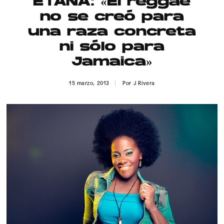
ETANA: «El reggae
Publicidad
no se creó para
Contacto
una raza concreta
ni sólo para
Aviso Legal
Jamaica»
© 2015-2022 UMOMAG. PROPIEDAD DE UMO agency. TODOS LOS
15 marzo, 2013
Por
J Rivera
DERECHOS RESERVADOS.