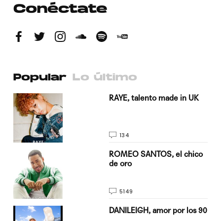
Conéctate
Popular
Lo último
a su
RAYE, talento made in UK
134
do
ROMEO SANTOS, el chico
de oro
5149
n
DANILEIGH, amor por los 90