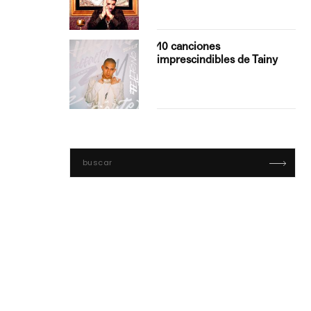
con Boza
10 canciones
', el…
imprescindibles de Tainy