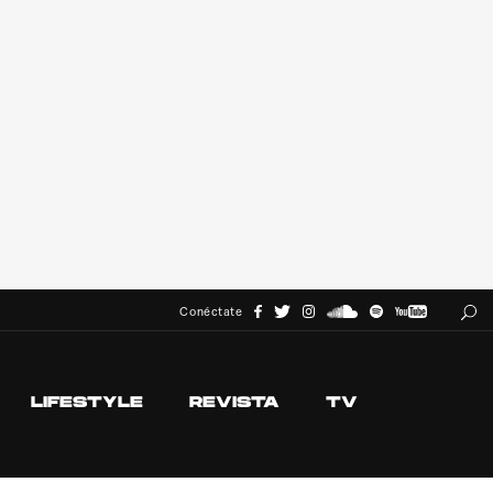
Conéctate
LIFESTYLE
REVISTA
TV