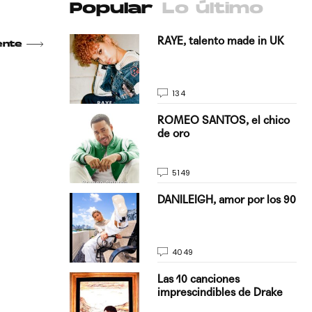
Popular
Lo último
antado a su
RAYE, talento made in UK
ente
134
E, pisando
ROMEO SANTOS, el chico
de oro
5149
on Justin
DANILEIGH, amor por los 90
La…
4049
turo del
Las 10 canciones
imprescindibles de Drake