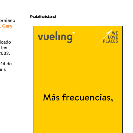
Publicidad
forniano
. Gary
licado
ntes
2003.
l
14 de
eis