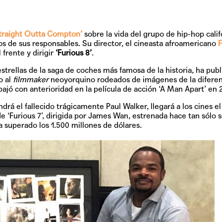
traight Outta Compton’
sobre la vida del grupo de hip-hop cali
os de sus responsables. Su director, el cineasta afroamericano
F
 frente y dirigir
‘Furious 8’
.
estrellas de la saga de coches más famosa de la historia, ha pub
o al
filmmaker
neoyorquino rodeados de imágenes de la difere
abajó con anterioridad en la película de acción ‘A Man Apart’ en 
rá el fallecido trágicamente Paul Walker, llegará a los cines e
e ‘Furious 7’, dirigida por James Wan, estrenada hace tan sólo s
superado los 1.500 millones de dólares.