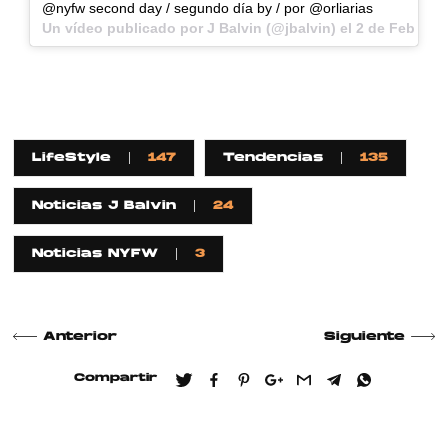
@nyfw second day / segundo día by / por @orliarias
Un vídeo publicado por J Balvin (@jbalvin) el
2 de Feb de 2
LifeStyle
147
Tendencias
135
Noticias J Balvin
24
Noticias NYFW
3
Anterior
Siguiente
Compartir