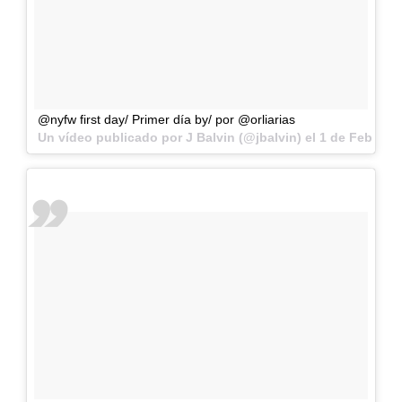
@nyfw first day/ Primer día by/ por @orliarias
Un vídeo publicado por J Balvin (@jbalvin) el
1 de Feb de 2