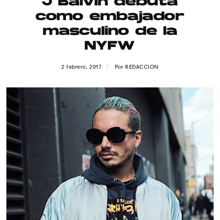
J Balvin debuta
Publicidad
como embajador
Contacto
masculino de la
NYFW
Aviso Legal
2 febrero, 2017
Por
REDACCION
© 2015-2022 UMOMAG. PROPIEDAD DE UMO agency. TODOS LOS
DERECHOS RESERVADOS.