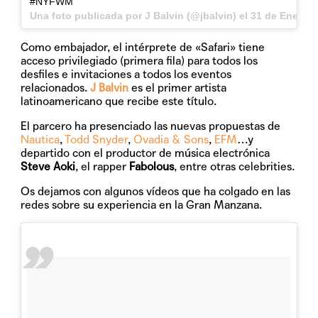
#NYFWM
Una foto publicada por J Balvin (@jbalvin) el
31 de Ene de 
Como embajador, el intérprete de «Safari» tiene
acceso privilegiado (primera fila) para todos los
desfiles e invitaciones a todos los eventos
relacionados.
J Balvin
es el primer artista
latinoamericano que recibe este título.
El parcero ha presenciado las nuevas propuestas de
Nautica
,
Todd Snyder
,
Ovadia & Sons
,
EFM
…y
departido con el productor de música electrónica
Steve Aoki
, el rapper
Fabolous
, entre otras celebrities.
Os dejamos con algunos vídeos que ha colgado en las
redes sobre su experiencia en la Gran Manzana.