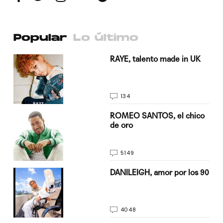
Popular
Lo último
a su
RAYE, talento made in UK
134
do
ROMEO SANTOS, el chico
de oro
5149
n
DANILEIGH, amor por los 90
4048