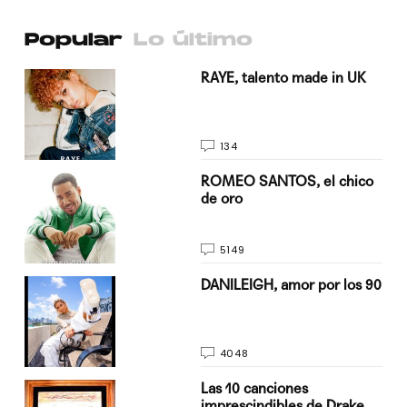
Popular
Lo último
a su
RAYE, talento made in UK
134
do
ROMEO SANTOS, el chico
de oro
5149
n
DANILEIGH, amor por los 90
4048
Las 10 canciones
imprescindibles de Drake