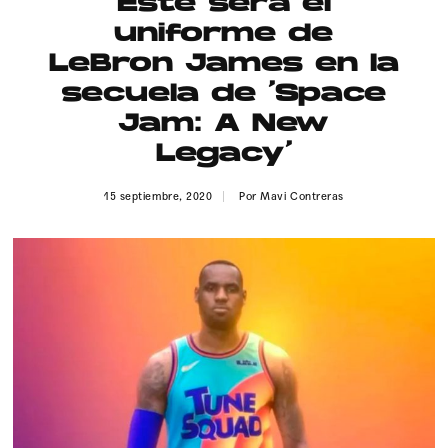
Este será el
Publicidad
uniforme de
Contacto
LeBron James en la
secuela de ‘Space
Aviso Legal
Jam: A New
Legacy’
© 2015-2022 UMOMAG. PROPIEDAD DE UMO agency. TODOS LOS
DERECHOS RESERVADOS.
15 septiembre, 2020
Por
Mavi Contreras