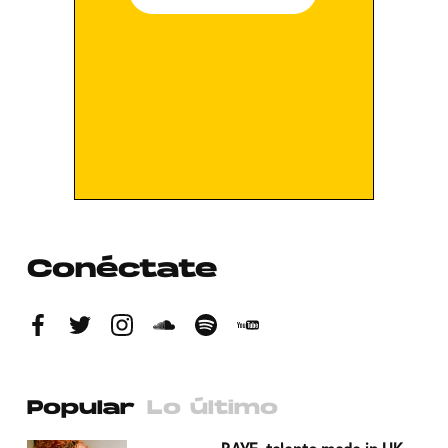
Conéctate
Popular
Lo último
a su