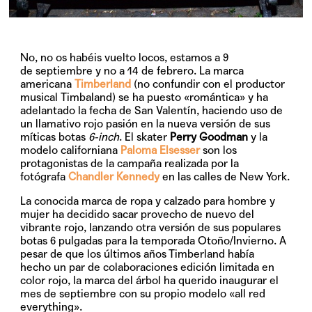
No, no os habéis vuelto locos, estamos a 9
de septiembre y no a 14 de febrero. La marca
americana
Timberland
(no confundir con el productor
musical Timbaland) se ha puesto «romántica» y ha
adelantado la fecha de San Valentín, haciendo uso de
un llamativo rojo pasión en la nueva versión de sus
míticas botas
6-inch
. El skater
Perry Goodman
y la
modelo californiana
Paloma Elsesser
son los
protagonistas de la campaña realizada por la
fotógrafa
Chandler Kennedy
en las calles de New York.
La conocida marca de ropa y calzado para hombre y
mujer ha decidido sacar provecho de nuevo del
vibrante rojo, lanzando otra versión de sus populares
botas 6 pulgadas para la temporada Otoño/Invierno. A
pesar de que los últimos años Timberland había
hecho un par de colaboraciones edición limitada en
color rojo, la marca del árbol ha querido inaugurar el
mes de septiembre con su propio modelo «all red
everything».