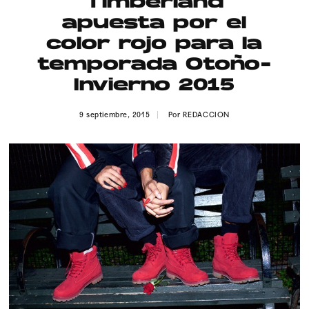
Timberland
Publicidad
apuesta por el
Contacto
color rojo para la
temporada Otoño-
Aviso Legal
Invierno 2015
© 2015-2022 UMOMAG. PROPIEDAD DE UMO agency. TODOS LOS
9 septiembre, 2015
Por
REDACCION
DERECHOS RESERVADOS.