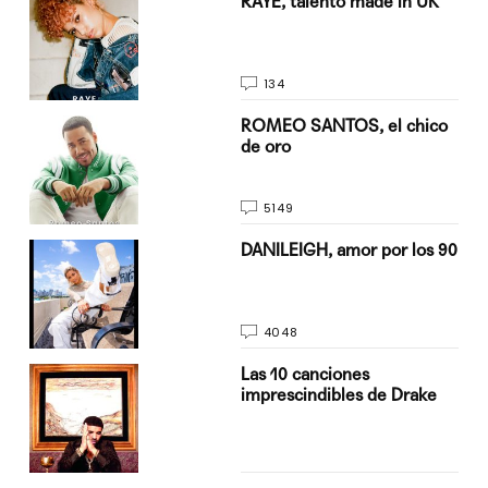
RAYE, talento made in UK
134
do
ROMEO SANTOS, el chico
de oro
5149
n
DANILEIGH, amor por los 90
4048
Las 10 canciones
imprescindibles de Drake