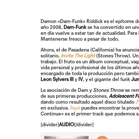
Damon «Dam-Funk» Riddick es el epítome del
año 2008,
Dam-Funk
se ha convertido en uno
en día vuelve a estar tan de actualidad. Para
Mantenerse fresco a pesar de todo.
Ahora, el de Pasadena (California) ha anunc
solitario,
Invite The Light
(Stones Throw). Un
trabajo. El fruto es un álbum conceptual, va
vida personal y profesional de los últimos a
encargado de toda la producción pero tambié
Leon Sylvers III
y
IV
, y el gigante del funk
Jun
La asociación de Dam y
Stones Throw
se rem
de sus primeras producciones,
Adolescent F
dando como resultado aquel disco titulado
7
en exclusiva.
Aquí
puedes encontrar la prove
Continue»
es el primer track que podemos s
[divider]
AUDIO
[/divider]