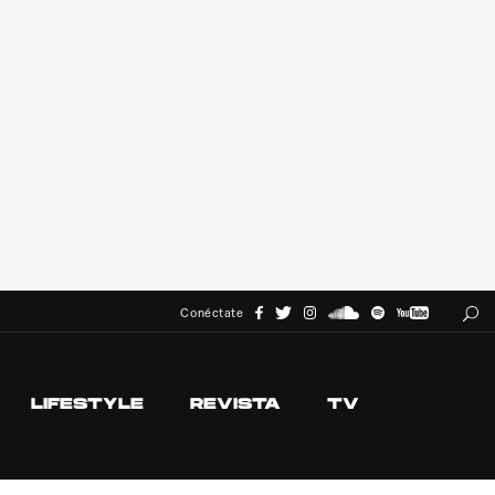
Conéctate
LIFESTYLE
REVISTA
TV