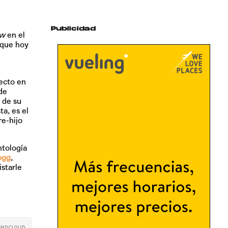
Publicidad
ow
en el
 que hoy
ecto en
de
 de su
a, es el
re-hijo
ntología
ogg
,
starle