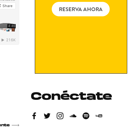
Conéctate
ente