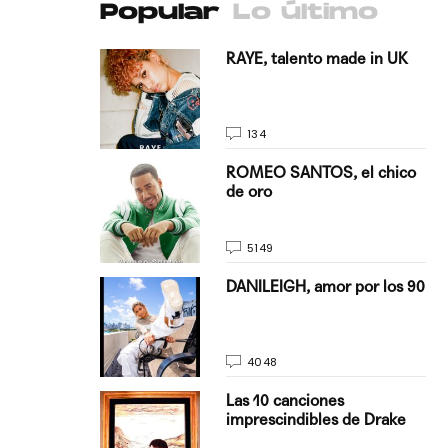
Popular
Lo último
antado a su
RAYE, talento made in UK
134
E, pisando
ROMEO SANTOS, el chico
de oro
5149
on Justin
DANILEIGH, amor por los 90
La…
4048
turo del
Las 10 canciones
imprescindibles de Drake