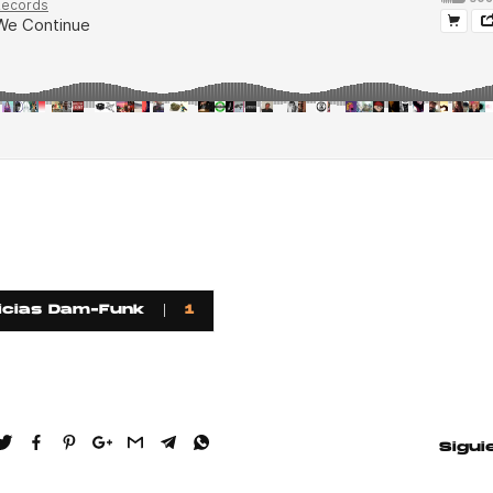
icias Dam-Funk
1
Sigui