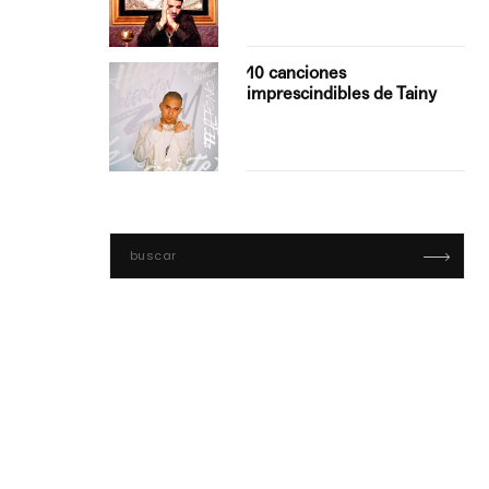
con Boza
10 canciones
', el…
imprescindibles de Tainy