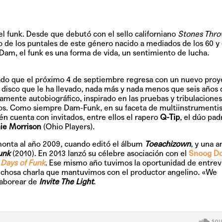
 funk. Desde que debutó con el sello californiano
Stones Thr
 de los puntales de este género nacido a mediados de los 60 y
 Dam, el funk es una forma de vida, un sentimiento de lucha.
iado que el próximo
4 de septiembre
regresa con un nuevo proy
 disco que le ha llevado, nada más y nada menos que seis años 
gamente autobiográfico, inspirado en las pruebas y tribulaciones
ños. Como siempre Dam-Funk, en su faceta de multiinstrumentist
n cuenta con invitados, entre ellos el rapero
Q-Tip
, el dúo pad
ie Morrison
(Ohio Players).
onta al año 2009, cuando editó el álbum
Toeachizown
, y una a
unk
(2010). En 2013 lanzó su célebre asociación con el
Snoog D
 Days of Funk
. Ese mismo año tuvimos la oportunidad de entrevi
chosa charla que mantuvimos con el productor angelino.
«We
aborear de
Invite The Light
.