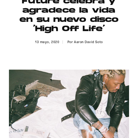
Future celebra y
Publicidad
agradece la vida
Contacto
en su nuevo disco
‘High Off Life’
Aviso Legal
13 mayo, 2020
Por
Aaron David Soto
© 2015-2022 UMOMAG. PROPIEDAD DE UMO agency. TODOS LOS
DERECHOS RESERVADOS.