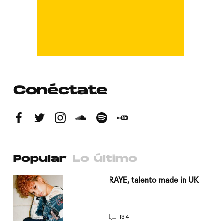
Conéctate
Popular
Lo último
a su
RAYE, talento made in UK
134