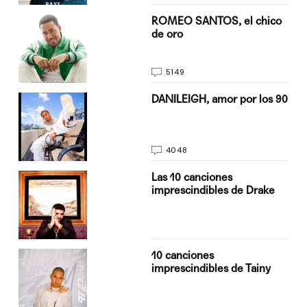
do
ROMEO SANTOS, el chico
de oro
5149
n
DANILEIGH, amor por los 90
4048
Las 10 canciones
imprescindibles de Drake
10 canciones
imprescindibles de Tainy