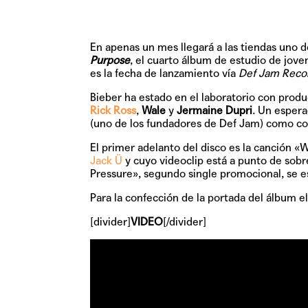
En apenas un mes llegará a las tiendas uno d
Purpose
, el cuarto álbum de estudio de jov
es la fecha de lanzamiento vía
Def Jam Reco
Bieber ha estado en el laboratorio con produ
Rick Ross
,
Wale
y
Jermaine Dupri
. Un esper
(uno de los fundadores de Def Jam) como co
El primer adelanto del disco es la canción
«W
Jack Ü
y cuyo videoclip está a punto de sobr
Pressure»
, segundo single promocional, se e
Para la confección de la portada del álbum e
[divider]
VIDEO
[/divider]