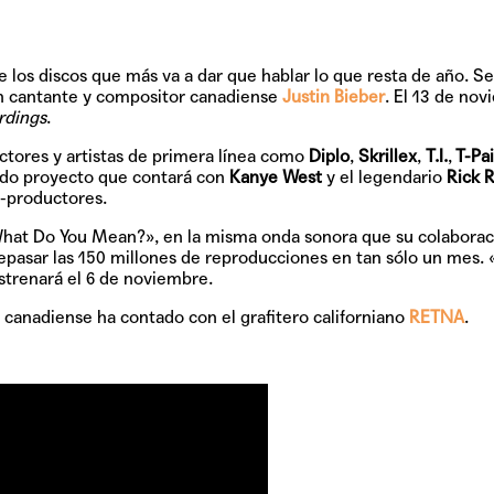
e los discos que más va a dar que hablar lo que resta de año. Se
en cantante y compositor canadiense
Justin Bieber
. El
13 de nov
rdings
.
ctores y artistas de primera línea como
Diplo
,
Skrillex
,
T.I.
,
T-Pa
ado proyecto que contará con
Kanye West
y el legendario
Rick 
-productores.
hat Do You Mean?»
, en la misma onda sonora que su colabora
epasar las 150 millones de reproducciones en tan sólo un mes.
strenará el 6 de noviembre.
l canadiense ha contado con el grafitero californiano
RETNA
.