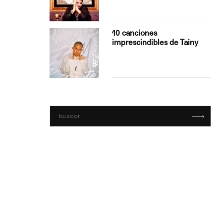
con Boza
10 canciones
', el…
imprescindibles de Tainy