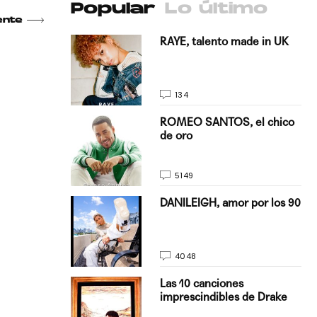
Popular
Lo último
ente
antado a su
RAYE, talento made in UK
134
E, pisando
ROMEO SANTOS, el chico
de oro
5149
on Justin
DANILEIGH, amor por los 90
La…
4048
turo del
Las 10 canciones
imprescindibles de Drake