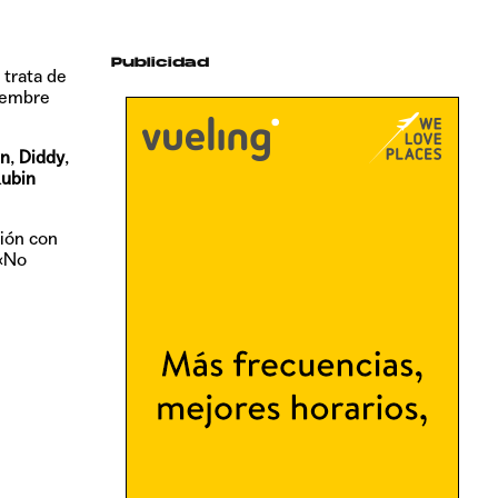
Publicidad
 trata de
iembre
in
,
Diddy
,
Rubin
ción con
«No