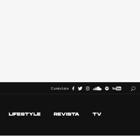
Conéctate
LIFESTYLE
REVISTA
TV