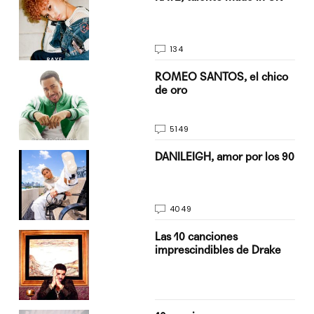
134
do
ROMEO SANTOS, el chico
de oro
5149
n
DANILEIGH, amor por los 90
4049
Las 10 canciones
imprescindibles de Drake