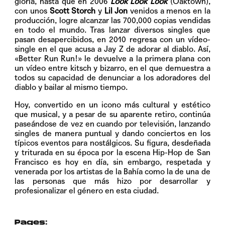
gloria, hasta que en 2006
Look Look Look
(Oaktown),
con unos
Scott Storch
y
Lil Jon
venidos a menos en la
producción, logre alcanzar las 700,000 copias vendidas
en todo el mundo. Tras lanzar diversos singles que
pasan desapercibidos, en 2010 regresa con un vídeo-
single en el que acusa a Jay Z de adorar al diablo. Así,
«Better Run Run!» le devuelve a la primera plana con
un vídeo entre kitsch y bizarro, en el que demuestra a
todos su capacidad de denunciar a los adoradores del
diablo y bailar al mismo tiempo.
Hoy, convertido en un icono más cultural y estético
que musical, y a pesar de su aparente retiro, continúa
paseándose de vez en cuando por televisión, lanzando
singles de manera puntual y dando conciertos en los
típicos eventos para nostálgicos. Su figura, desdeñada
y triturada en su época por la escena Hip-Hop de San
Francisco es hoy en día, sin embargo, respetada y
venerada por los artistas de la Bahía como la de una de
las personas que más hizo por desarrollar y
profesionalizar el género en esta ciudad.
Pages: