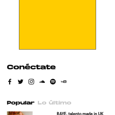
Conéctate
Popular
Lo último
a su
RAYE, talento made in UK