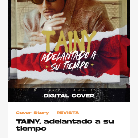
Publicidad
Contacto
Aviso Legal
© 2015-2022 UMOMAG. PROPIEDAD DE UMO agency. TODOS LOS
DERECHOS RESERVADOS.
Cover Story
REVISTA
TAINY, adelantado a su
tiempo