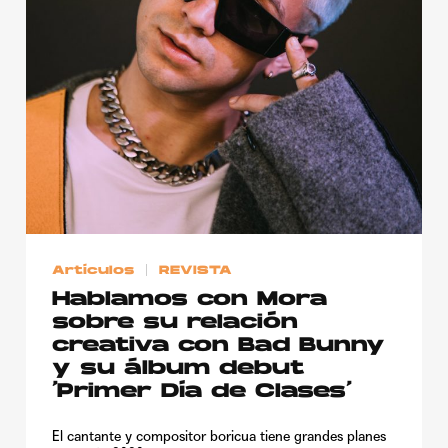
Publicidad
Contacto
Aviso Legal
© 2015-2022 UMOMAG. PROPIEDAD DE UMO agency. TODOS LOS
DERECHOS RESERVADOS.
Artículos
REVISTA
Hablamos con Mora
sobre su relación
creativa con Bad Bunny
y su álbum debut
‘Primer Día de Clases’
El cantante y compositor boricua tiene grandes planes