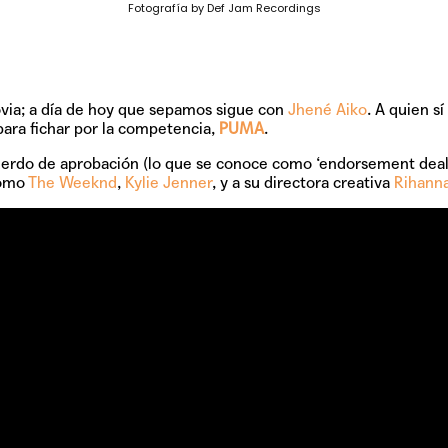
Fotografía by Def Jam Recordings
ia; a día de hoy que sepamos sigue con
Jhené Aiko
. A quien s
para fichar por la competencia,
PUMA
.
uerdo de aprobación (lo que se conoce como ‘endorsement deal’
como
The Weeknd
,
Kylie Jenner
, y a su directora creativa
Rihann