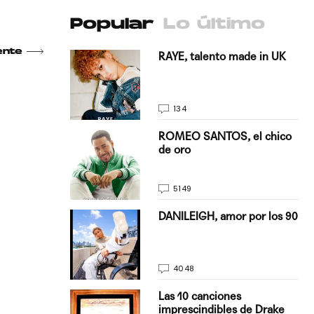
Popular
Lo último
ente
antado a su
RAYE, talento made in UK
134
E, pisando
ROMEO SANTOS, el chico
de oro
5149
on Justin
DANILEIGH, amor por los 90
La…
4048
turo del
Las 10 canciones
imprescindibles de Drake