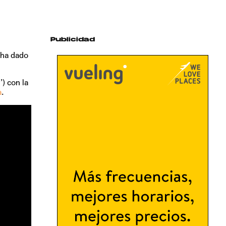
Publicidad
í ha dado
) con la
a
.