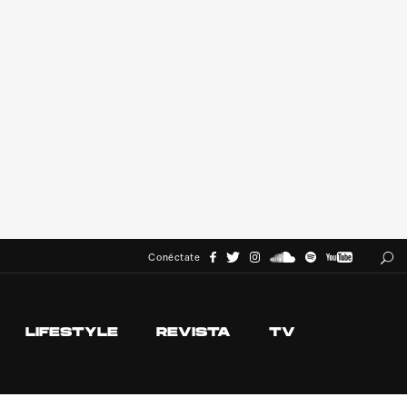
Conéctate
LIFESTYLE
REVISTA
TV