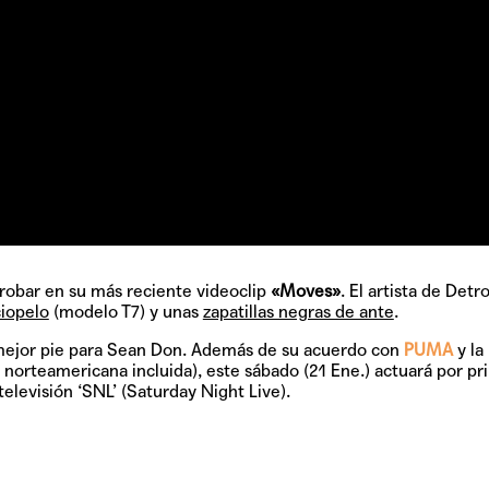
obar en su más reciente videoclip
«Moves»
. El artista de Detro
ciopelo
(modelo T7) y unas
zapatillas negras de ante
.
mejor pie para Sean Don. Además de su acuerdo con
PUMA
y la
 norteamericana incluida), este sábado (21 Ene.) actuará por p
elevisión ‘SNL’ (Saturday Night Live).