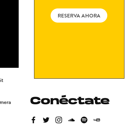
it
Conéctate
rimera