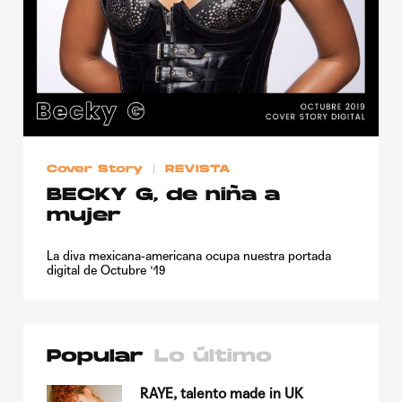
Cover Story
REVISTA
BECKY G, de niña a
mujer
La diva mexicana-americana ocupa nuestra portada
digital de Octubre '19
Popular
Lo último
su
RAYE, talento made in UK