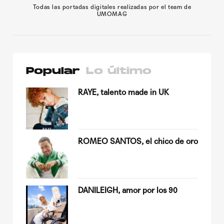
Todas las portadas digitales realizadas por el team de
Publicidad
UMOMAG
Contacto
Aviso Legal
Popular
Lo último
© 2015-2022 UMOMAG. PROPIEDAD DE UMO agency. TODOS LOS
DERECHOS RESERVADOS.
su
RAYE, talento made in UK
ROMEO SANTOS, el chico de oro
Quiles
DANILEIGH, amor por los 90