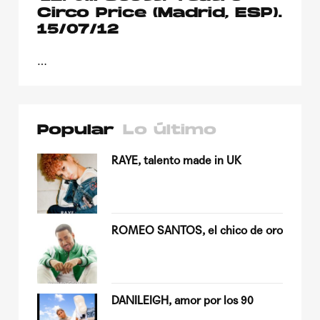
Circo Price (Madrid, ESP).
15/07/12
…
Popular
Lo último
su
RAYE, talento made in UK
ROMEO SANTOS, el chico de oro
Quiles
DANILEIGH, amor por los 90