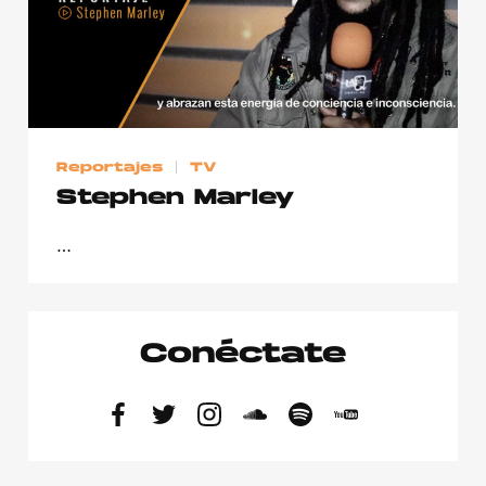
Reportajes
TV
Stephen Marley
…
Conéctate