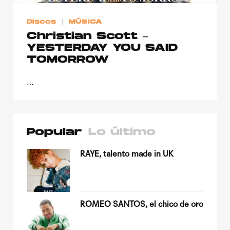
Discos
MÚSICA
Christian Scott –
YESTERDAY YOU SAID
TOMORROW
…
Popular
Lo último
su
RAYE, talento made in UK
ROMEO SANTOS, el chico de oro