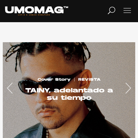
MUSICA
LIFESTYLE
REVISTA
TV
REVISTA
UMOnext
GRIFF, el futuro del
Pop
Home
Cover Story