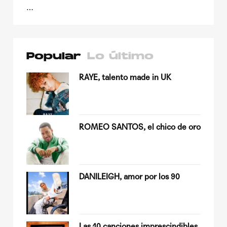
…
Popular
Lo último
su
RAYE, talento made in UK
ROMEO SANTOS, el chico de oro
Quiles
DANILEIGH, amor por los 90
op
Las 10 canciones imprescindibles