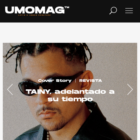
MUSICA
LIFESTYLE
REVISTA
TV
Cover Story
REVISTA
TAINY, adelantado a
su tiempo
Home
Cover Story