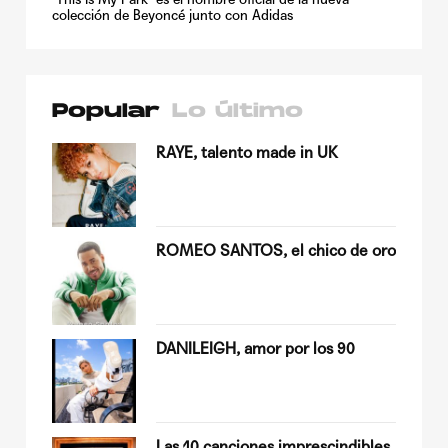
colección de Beyoncé junto con Adidas
Popular
Lo último
su
RAYE, talento made in UK
ROMEO SANTOS, el chico de oro
Quiles
DANILEIGH, amor por los 90
op
Las 10 canciones imprescindibles