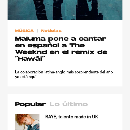
MÚSICA
Noticias
Maluma pone a cantar
en español a The
Weeknd en el remix de
“Hawái”
La colaboración latina-anglo más sorprendente del año
ya está aquí
Popular
Lo último
su
RAYE, talento made in UK